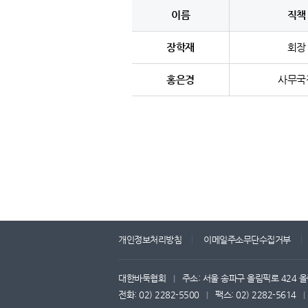
이름
직책
장학재
회장
홍은경
사무국
개인정보처리방침
이메일주소무단수집거부
대한바둑협회
주소: 서울 송파구 올림픽로 424 올
|
전화: 02) 2282-5500
팩스: 02) 2282-5614
|
|