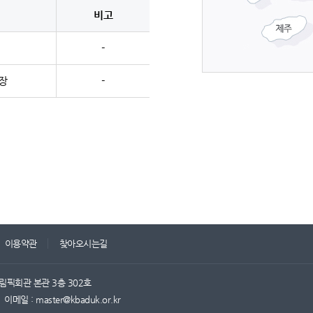
비고
-
장
-
이용약관
찾아오시는길
림픽회관 본관 3층 302호
이메일 : master@kbaduk.or.kr