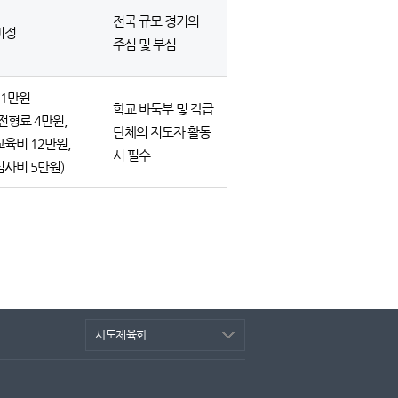
전국 규모 경기의
미정
주심 및 부심
21만원
학교 바둑부 및 각급
(전형료 4만원,
단체의 지도자 활동
교육비 12만원,
시 필수
심사비 5만원)