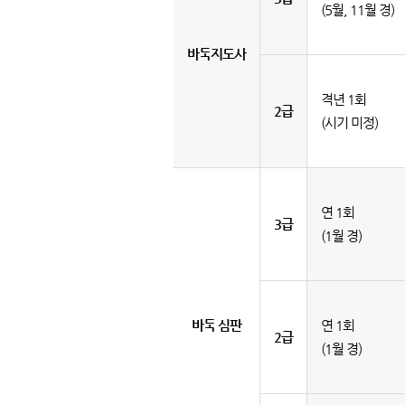
(5월, 11월 경)
바둑지도사
격년 1회
2급
(시기 미정)
연 1회
3급
(1월 경)
바둑 심판
연 1회
2급
(1월 경)