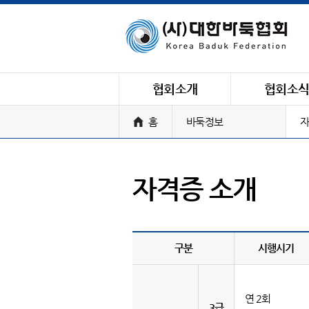
협회소개
협회소
홈
바둑정보
자
자격증 소개
구분
시행시기
연 2회
3급