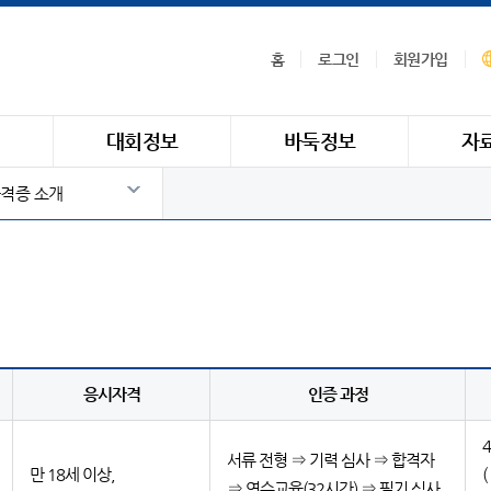
홈
로그인
회원가입
식
대회정보
바둑정보
자
격증 소개
응시자격
인증 과정
서류 전형 ⇒ 기력 심사 ⇒ 합격자
만 18세 이상,
⇒ 연수교육(32시간) ⇒ 필기 심사