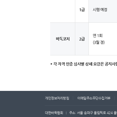
1급
시행 예정
연 1회
바둑코치
2급
(3월 경)
* 각 자격 인증 심사별 상세 요강은 공지
개인정보처리방침
이메일주소무단수집거부
대한바둑협회
주소: 서울 송파구 올림픽로 424 올
|