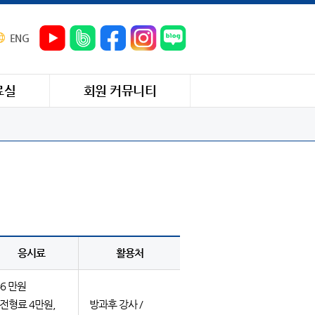
ENG
료실
회원 커뮤니티
응시료
활용처
46 만원
( 전형료 4만원,
방과후 강사 /