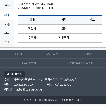
서울특별시 체육회(바둑)홈페이지
부산
서울특별시바둑협회 네이버 밴드
서울
이름
직책
비고
세종
장학재
회장
-
울산
홍은경
사무국장
-
인천
전남
PC버전
찾아오시는길
이용약관
전북
개인정보처리방침
이메일주소무단수집거부
제주
대한바둑협회
주소
충남
서울 송파구 올림픽로 424 올림픽회관 본관 3층 302호
전화
02) 2282-5500
팩스
02) 2282-5614
충북
이메일
master@kbaduk.or.kr

COPYRIGHT © 대한바둑협회 ALL RIGHTS RESERVED.