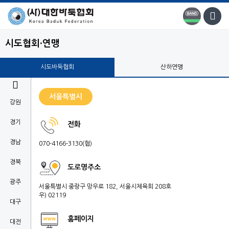
시도협회·연맹
시도바둑협회
산하연맹

서울특별시
강원
경기
전화
경남
070-4166-3130(협)
경북
도로명주소
광주
서울특별시 중랑구 망우로 182, 서울시체육회 208호
우) 02119
대구
홈페이지
대전