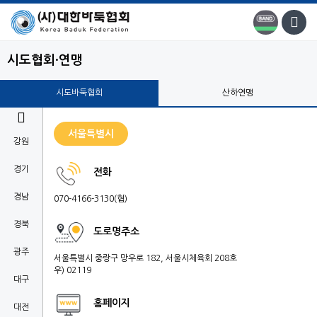
시도협회·연맹
시도바둑협회
산하연맹

서울특별시
강원
경기
전화
경남
070-4166-3130(협)
경북
도로명주소
광주
서울특별시 중랑구 망우로 182, 서울시체육회 208호
우) 02119
대구
홈페이지
대전