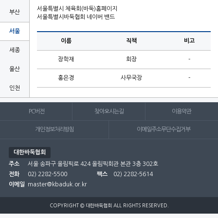
서울특별시 체육회(바둑)홈페이지
부산
서울특별시바둑협회 네이버 밴드
서울
이름
직책
비고
세종
장학재
회장
-
울산
홍은경
사무국장
-
인천
전남
PC버전
찾아오시는길
이용약관
전북
개인정보처리방침
이메일주소무단수집거부
제주
대한바둑협회
주소
충남
서울 송파구 올림픽로 424 올림픽회관 본관 3층 302호
전화
02) 2282-5500
팩스
02) 2282-5614
충북
이메일
master@kbaduk.or.kr

COPYRIGHT © 대한바둑협회 ALL RIGHTS RESERVED.