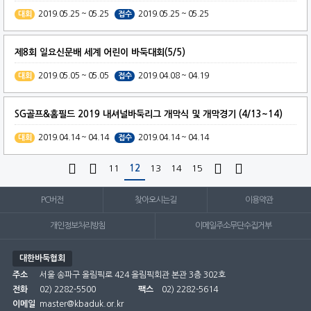
2019.05.25 ~ 05.25
2019.05.25 ~ 05.25
대회
접수
제8회 일요신문배 세계 어린이 바둑대회(5/5)
2019.05.05 ~ 05.05
2019.04.08 ~ 04.19
대회
접수
SG골프&홈필드 2019 내셔널바둑리그 개막식 및 개막경기 (4/13~14)
2019.04.14 ~ 04.14
2019.04.14 ~ 04.14
대회
접수




11
12
13
14
15
PC버전
찾아오시는길
이용약관
개인정보처리방침
이메일주소무단수집거부
대한바둑협회
주소
서울 송파구 올림픽로 424 올림픽회관 본관 3층 302호
전화
02) 2282-5500
팩스
02) 2282-5614
이메일
master@kbaduk.or.kr