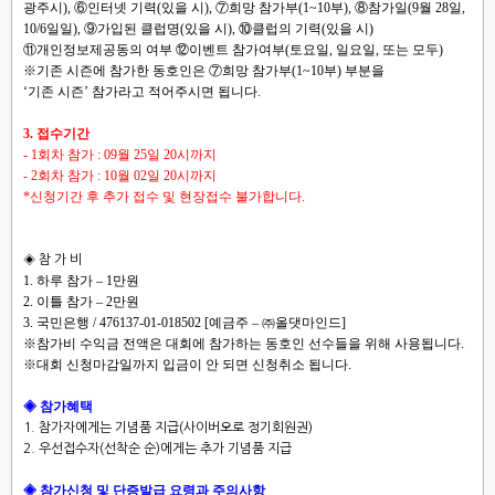
광주시), ⑥인터넷 기력(있을 시), ⑦희망 참가부(1~10부), ⑧참가일(9월 28일,
10/6일일), ⑨가입된 클럽명(있을 시), ⑩클럽의 기력(있을 시)
⑪개인정보제공동의 여부 ⑫이벤트 참가여부(토요일, 일요일, 또는 모두)
※기존 시즌에 참가한 동호인은 ⑦희망 참가부(1~10부) 부분을
‘기존 시즌’ 참가라고 적어주시면 됩니다.
3. 접수기간
- 1회차 참가 : 09월 25일 20시까지
- 2회차 참가 : 10월 02일 20시까지
*신청기간 후 추가 접수 및 현장접수 불가합니다.
◈
참
가 비
1. 하루 참가 – 1만원
2. 이틀 참가 – 2만원
3. 국민은행 / 476137-01-018502 [예금주 – ㈜올댓마인드]
※참가비 수익금 전액은 대회에 참가하는 동호인 선수들을 위해 사용됩니다.
※대회 신청마감일까지 입금이 안 되면 신청취소 됩니다.
◈ 참가혜택
1. 참가자에게는 기념품 지급
(
사이버오로 정기회원권
)
2. 우선접수자(선착순 순)에게는 추가 기념품 지급
◈ 참가신청 및 단증발급 요령과 주의사항