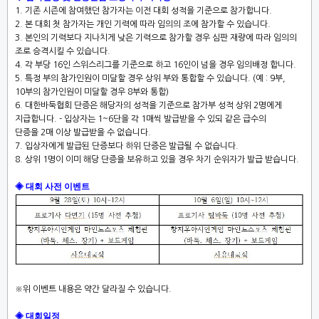
1. 기존 시즌에 참여했던 참가자는 이전 대회 성적을 기준으로 참가합니다
.
2. 본 대회 첫 참가자는 개인 기력에 따라 임의의 조에 참가할 수 있습니다
.
3. 본인의 기력보다 지나치게 낮은 기력으로 참가할 경우 심판 재량에 따라 임의의
조로 승격시킬 수 있습니다
.
4. 각 부당
16
인 스위스리그를 기준으로 하고
16
인이 넘을 경우 임의배정 합니다
.
5. 특정 부의 참가인원이 미달할 경우 상위 부와 통합할 수 있습니다
. (
예
: 9
부
,
10
부의 참가인원이 미달할 경우
8
부와 통합
)
6. 대한바둑협회 단증은 해당자의 성적을 기준으로 참가부 성적 상위
2
명에게
지급합니다
.
-
입상자는
1~6
단을 각
1
매씩 발급받을 수 있되 같은 급수의
단증을
2
매 이상 발급받을 수 없습니다
.
7. 입상자에게 발급된 단증보다 하위 단증은 발급될 수 없습니다
.
8. 상위
1
명이 이미 해당 단증을 보유하고 있을 경우 차기 순위자가 발급 받습니다
.
◈ 대회 사전 이벤트
※
위 이벤트 내용은 약간 달라질 수 있습니다
.
◈ 대회일정