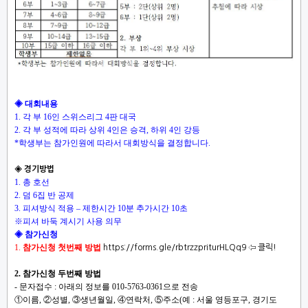
◈ 대회내용
1. 각 부 16인 스위스리그 4판 대국
2. 각 부 성적에 따라 상위 4인은 승격, 하위 4인 강등
*학생부는 참가인원에 따라서 대회방식을 결정합니다.
◈ 경기방법
1. 총 호선
2. 덤 6집 반 공제
3. 피셔방식 적용 – 제한시간 10분 추가시간 10초
※피셔 바둑 계시기 사용 의무
◈ 참가신청
1.
참가신청 첫번째 방법
https://forms.gle/rbtrzzpriturHLQq9
⇦
클릭!
2. 참가신청 두번째 방법
- 문자접수 : 아래의 정보를 010-5763-0361으로 전송
①이름, ②성별, ③생년월일, ④연락처, ⑤주소(예 : 서울 영등포구, 경기도