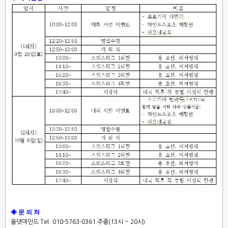
◈ 문 의 처
올댓마인드
Tel. 010-5763-0361
주중
(13
시
~ 20
시
)