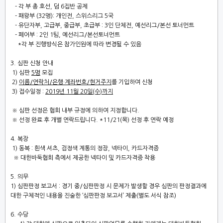
-
각 부 총 호선
,
덤
6
집반 공제
- 패왕부
(32
명
): 개인전,
스위스리그
5
국
-
유단자부, 고급부, 중급부, 초급부
: 3인 단체전, 예선리그/본선 토너먼트
- 페어부 : 2인 1팀, 예선리그/본선토너먼트
*각 부 진행방식은 참가인원에 따라 변경될 수 있음
3.
심판 신청 안내
1)
심판
5
명
모집
2)
이름
/
연락처
/
은행
·
계좌번호
/
현거주지
를 기입하여 신청
3)
접수일정
:
2019
년 11
월 20
일
(수
)
까지
※
심판 선정은 협회 내부 규정에 의하여 지정합니다
.
※
선정 완료 후 개별 연락드립니다
. *11/21(목) 선정 후 연락 예정
4.
복장
1) 동
복
:
흰색 셔츠
,
검정색 계통의 정장
,
넥타이
,
카드자격증
※
대한바둑협회 측에서 제공한 넥타이 및 카드자격증 착용
5.
의무
1)
심판판
정 보
고서
:
경기 중
/
심판판정 시 문제가 발생할 경우 심판의 판정결과에
대한
구체적인 내용을 진술한
‘
심판판정 보고서
’
제출
(
별도 서식 참조
)
6.
수당