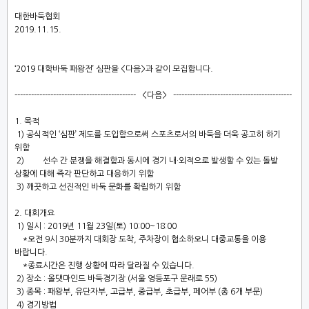
대한바둑협회
2019.11.15.
‘2019 대학바둑 패왕전
’
심판
을
<
다음
>
과 같이 모집합니다
.
-------------------------------------------- <
다음
> -------------------------------------------
1. 목적
1)
공식적인
‘
심판
’
제도를 도입함으로써 스포츠로서의 바둑을 더욱 공고히 하기
위함
2
)
선수 간 분쟁을 해결함과 동시에 경기 내
·
외적으로 발생할 수 있는 돌발
상황에 대해
즉각
판단하고 대응하기 위함
3)
깨끗하고 선진적인 바둑 문화를 확립하기 위함
2.
대회개요
1)
일시
: 2019
년 11
월 23
일
(토
) 10:00~18:00
*오전 9시 30분까지 대회장 도착, 주차장이 협소하오니 대중교통을 이용
바랍니다.
*종료시간은 진행 상황에 따라 달라질 수 있습니다.
2)
장소
: 올댓마인드 바둑경기장 (서울 영등포구 문래로 55)
3)
종목
: 패왕부,
유단자부
, 고급부, 중급부, 초급부, 페어부
(
총 6
개 부문
)
4)
경기방법