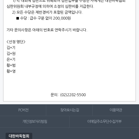
1) 각 대회에 심판으로 위촉되어 심판업무를 수행한 자에게는 대한바둑협회
심판위원회 내부규정에 의하여 소정의 심판비를 지급한다.
2)
모든 수당은 제반경비가 포함된 금액입니다.
■ 수당 : 급수 구분 없이 200,000원
기타 문의사항은 아래의 번호로 연락주시기 바랍니다
.
<선정 명단>
김*기
김*원
은*기
황*범
황*영
문의
: (02)2282-5500
PC버전
찾아오시는길
이용약관
개인정보처리방침
이메일주소무단수집거부
대한바둑협회