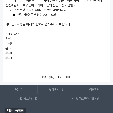
1) 각 대회에 심판으로 위촉되어 심판업무를 수행한 자에게는 대한바둑협회
심판위원회 내부규정에 의하여 소정의 심판비를 지급한다.
2)
모든 수당은 제반경비가 포함된 금액입니다.
■ 수당 : 급수 구분 없이 200,000원
기타 문의사항은 아래의 번호로 연락주시기 바랍니다
.
<선정 명단>
김*기
김*원
은*기
황*범
황*영
문의
: (02)2282-5500
PC버전
찾아오시는길
이용약관
개인정보처리방침
이메일주소무단수집거부
대한바둑협회