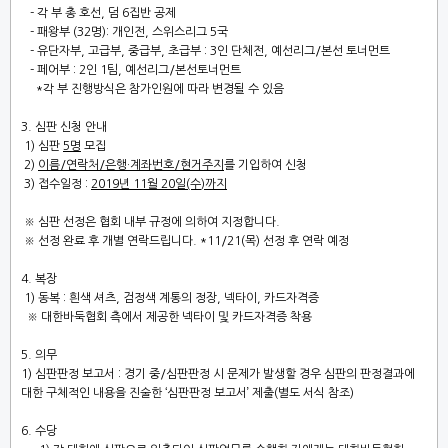
-
각 부 총 호선
,
덤
6
집반 공제
- 패왕부
(32
명
): 개인전,
스위스리그
5
국
-
유단자부, 고급부, 중급부, 초급부
: 3인 단체전, 예선리그/본선 토너먼트
- 페어부 : 2인 1팀, 예선리그/본선토너먼트
*각 부 진행방식은 참가인원에 따라 변경될 수 있음
3.
심판 신청 안내
1)
심판
5
명
모집
2)
이름
/
연락처
/
은행
·
계좌번호
/
현거주지
를 기입하여 신청
3)
접수일정
:
2019
년 11
월 20
일
(수
)
까지
※
심판 선정은 협회 내부 규정에 의하여 지정합니다
.
※
선정 완료 후 개별 연락드립니다
. *11/21(목) 선정 후 연락 예정
4.
복장
1) 동
복
:
흰색 셔츠
,
검정색 계통의 정장
,
넥타이
,
카드자격증
※
대한바둑협회 측에서 제공한 넥타이 및 카드자격증 착용
5.
의무
1)
심판판
정 보
고서
:
경기 중
/
심판판정 시 문제가 발생할 경우 심판의 판정결과에
대한
구체적인 내용을 진술한
‘
심판판정 보고서
’
제출
(
별도 서식 참조
)
6.
수당