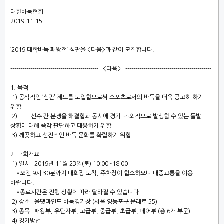
대한바둑협회
2019.11.15.
‘2019 대학바둑 패왕전
’
심판
을
<
다음
>
과 같이 모집합니다
.
-------------------------------------------- <
다음
> -------------------------------------------
1. 목적
1)
공식적인
‘
심판
’
제도를 도입함으로써 스포츠로서의 바둑을 더욱 공고히 하기
위함
2
)
선수 간 분쟁을 해결함과 동시에 경기 내
·
외적으로 발생할 수 있는 돌발
상황에 대해
즉각
판단하고 대응하기 위함
3)
깨끗하고 선진적인 바둑 문화를 확립하기 위함
2.
대회개요
1)
일시
: 2019
년 11
월 23
일
(토
) 10:00~18:00
*오전 9시 30분까지 대회장 도착, 주차장이 협소하오니 대중교통을 이용
바랍니다.
*종료시간은 진행 상황에 따라 달라질 수 있습니다.
2)
장소
: 올댓마인드 바둑경기장 (서울 영등포구 문래로 55)
3)
종목
: 패왕부,
유단자부
, 고급부, 중급부, 초급부, 페어부
(
총 6
개 부문
)
4)
경기방법