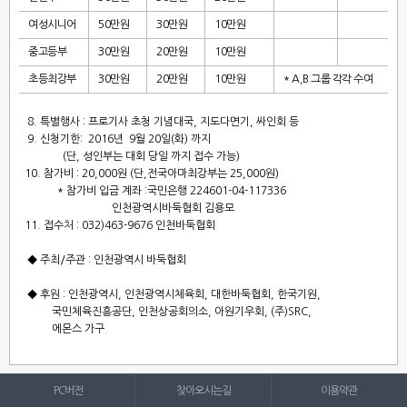
여성시니어
50
만원
30
만원
10
만원
중고등부
30
만원
20
만원
10
만원
초등최강부
30
만원
20
만원
10
만원
* A,B
그룹 각각 수여
8.
특별행사
:
프로기사 초청 기념대국
,
지도다면기
,
싸인회 등
9.
신청기한
: 2016
년
9
월
20
일
(
화
)
까지
(
단
,
성인부는 대회 당일 까지 접수 가능
)
10.
참가비
: 20,000
원
(
단
,
전국아마최강부는
25,000
원
)
*
참가비 입금 계좌
:
국민은행
224601-04-117336
인천광역시바둑협회 김용모
11.
접수처
: 032)463-9676
인천바둑협회
◆
주최
/
주관
:
인천광역시 바둑협회
◆
후원
:
인천광역시
,
인천광역시체육회
,
대한바둑협회
,
한국기원
,
국민체육진흥공단
,
인천상공회의소
,
아원기우회
, (
주
)SRC,
에몬스 가구
PC버전
찾아오시는길
이용약관