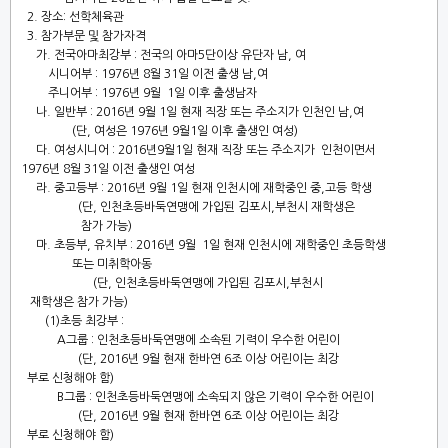
2.
장소
:
선학체육관
3.
참가부문 및 참가자격
가
.
전국아마최강부
:
전국의 아마
5
단이상 유단자 남
,
여
시니어부
: 1976
년
8
월
31
일 이전 출생 남
,
여
주니어부
: 1976
년
9
월
1
일 이후 출생남자
나
.
일반부
: 2016
년
9
월
1
일 현재 직장 또는 주소지가 인천인 남
,
여
(
단
,
여성은
1976
년
9
월
1
일 이후 출생인 여성
)
다
.
여성시니어
: 2016
년
9
월
1
일 현재 직장 또는 주소지가 인천이면서
1976
년
8
월
31
일 이전 출생인 여성
라
.
중고등부
: 2016
년
9
월
1
일 현재 인천시에 재학중인 중
,
고등 학생
(
단
,
인천초등바둑연맹에 가입된 김포시
,
부천시 재학생은
참가 가능
)
마
.
초등부
,
유치부
: 2016
년
9
월
1
일 현재 인천시에 재학중인 초등학생
또는 미취학아동
(
단
,
인천초등바둑연맹에 가입된 김포시
,
부천시
재학생은 참가 가능
)
(1)
초등 최강부
:
A
그룹
:
인천초등바둑연맹에 소속된 기력이 우수한 어린이
(
단
, 2016
년
9
월 현재 한바연
6
조 이상 어린이는 최강
부로 신청해야 함
)
B
그룹
:
인천초등바둑연맹에 소속되지 않은 기력이 우수한 어린이
(
단
, 2016
년
9
월 현재 한바연
6
조 이상 어린이는 최강
부로 신청해야 함
)