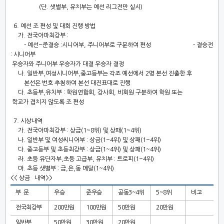
(
단
.
샛별부
,
유치부는 예선 리그전만 실시
)
6.
예선 조 편성 및 대회 진행 방법
가
.
전국아마최강부
:
-
예선
~
준결승
:
시니어부
,
주니어부로 구분하여 편성
-
결승전
:
시니어부
우승자와 주니어부 우승자가 대결 우승자 결정
나
.
일반부
,
여성시니어부
,
중고등부는 각조 예선에서
2
명 본선 진출한 후
본선은 번호 추첨하여 본선 대진표대로 진행
다
.
초등부
,
유치부
:
학원연합회
,
강사회
,
비회원 구분하여 학원 또는
학교가 겹치지 않도록 조 편성
7.
시상내역
가
.
전국아마최강부
:
상금
(1~8
위
)
및 상패
(1~4
위
)
나
.
일반부 및 여성씨니어부
:
상금
(1~4
위
)
및 상패
(1~4
위
)
다
.
중고등부 및 초등최강부
:
상금
(1~4
위
)
및 상패
(1~4
위
)
라
.
초등 유단자부
,
초등 고급부
,
유치부
:
트로피
(1~4
위
)
마
.
초등 샛별부
:
금
,
은
,
동 메달
(1~4
위
)
<<
상금 내역
>>
부 문
우승
준우승
공동
3~4
위
5~8
위
비고
전국최강부
200
만원
100
만원
50
만원
20
만원
일반부
50
만원
30
만원
20
만원