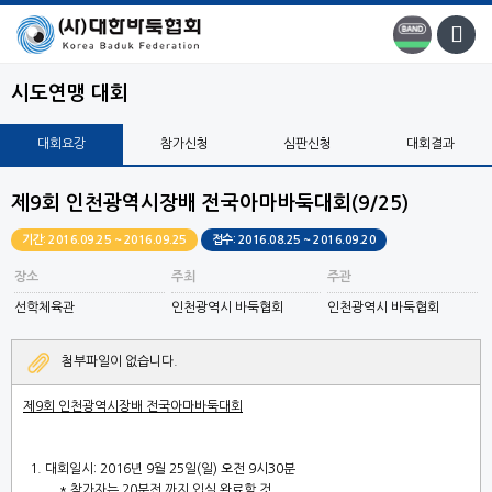
시도연맹 대회
대회요강
참가신청
심판신청
대회결과
제9회 인천광역시장배 전국아마바둑대회(9/25)
기간: 2016.09.25 ~ 2016.09.25
접수: 2016.08.25 ~ 2016.09.20
장소
주최
주관
선학체육관
인천광역시 바둑협회
인천광역시 바둑협회
첨부파일이 없습니다.
제
9
회 인천광역시장배 전국아마바둑대회
1.
대회일시
: 2016
년
9
월
25
일
(
일
)
오전
9
시
30
분
*
참가자는
20
분전 까지 입실 완료할 것
.