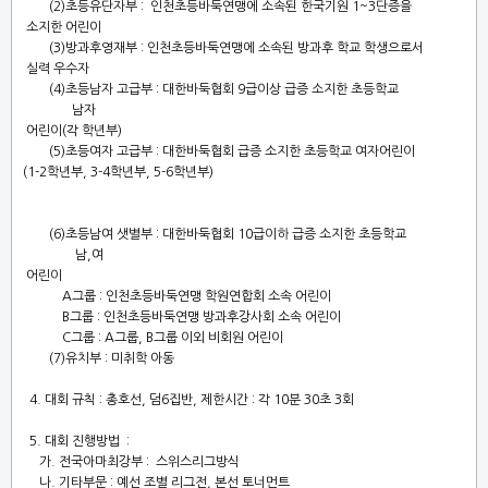
(2)
초등유단자부
:
인천초등바둑연맹에 소속된 한국기원
1~3
단증을
소지한 어린이
(3)
방과후영재부
:
인천초등바둑연맹에 소속된 방과후 학교 학생으로서
실력 우수자
(4)
초등남자 고급부
:
대한바둑협회
9
급이상 급증 소지한 초등학교
남자
어린이
(
각 학년부
)
(5)
초등여자 고급부
:
대한바둑협회 급증 소지한 초등학교 여자어린이
(1-2
학년부
, 3-4
학년부
, 5-6
학년부
)
(6)
초등남여 샛별부
:
대한바둑협회
10
급이하 급증 소지한 초등학교
남
,
여
어린이
A
그룹
:
인천초등바둑연맹 학원연합회 소속 어린이
B
그룹
:
인천초등바둑연맹 방과후강사회 소속 어린이
C
그룹
: A
그룹
, B
그룹 이외 비회원 어린이
(7)
유치부
:
미취학 아동
4.
대회 규칙
:
총호선
,
덤
6
집반
,
제한시간
:
각
10
분
30
초
3
회
5.
대회 진행방법
:
가
.
전국아마최강부
:
스위스리그방식
나
.
기타부문
:
예선 조별 리그전
,
본선 토너먼트