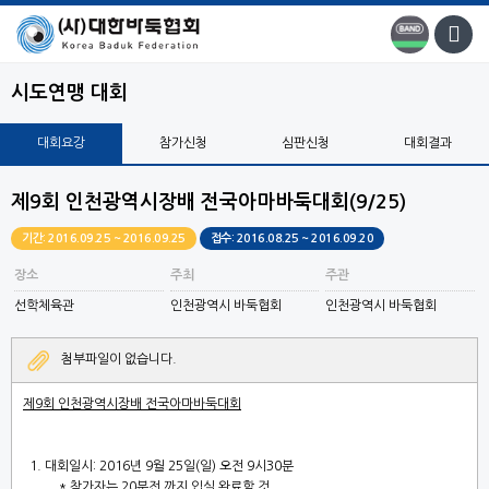
시도연맹 대회
대회요강
참가신청
심판신청
대회결과
제9회 인천광역시장배 전국아마바둑대회(9/25)
기간: 2016.09.25 ~ 2016.09.25
접수: 2016.08.25 ~ 2016.09.20
장소
주최
주관
선학체육관
인천광역시 바둑협회
인천광역시 바둑협회
첨부파일이 없습니다.
제
9
회 인천광역시장배 전국아마바둑대회
1.
대회일시
: 2016
년
9
월
25
일
(
일
)
오전
9
시
30
분
*
참가자는
20
분전 까지 입실 완료할 것
.