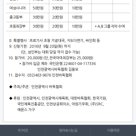
여성시니어
50
만원
30
만원
10
만원
중고등부
30
만원
20
만원
10
만원
초등최강부
30
만원
20
만원
10
만원
* A,B
그룹 각각 수여
8.
특별행사
:
프로기사 초청 기념대국
,
지도다면기
,
싸인회 등
9.
신청기한
: 2016
년
9
월
20
일
(
화
)
까지
(
단
,
성인부는 대회 당일 까지 접수 가능
)
10.
참가비
: 20,000
원
(
단
,
전국아마최강부는
25,000
원
)
*
참가비 입금 계좌
:
국민은행
224601-04-117336
인천광역시바둑협회 김용모
11.
접수처
: 032)463-9676
인천바둑협회
◆
주최
/
주관
:
인천광역시 바둑협회
◆
후원
:
인천광역시
,
인천광역시체육회
,
대한바둑협회
,
한국기원
,
국민체육진흥공단
,
인천상공회의소
,
아원기우회
, (
주
)SRC,
에몬스 가구
PC버전
찾아오시는길
이용약관