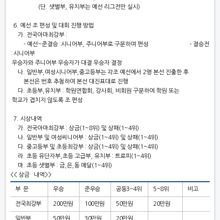
(
단
.
샛별부
,
유치부는 예선 리그전만 실시
)
6.
예선 조 편성 및 대회 진행 방법
가
.
전국아마최강부
:
-
예선
~
준결승
:
시니어부
,
주니어부로 구분하여 편성
-
결승전
:
시니어부
우승자와 주니어부 우승자가 대결 우승자 결정
나
.
일반부
,
여성시니어부
,
중고등부는 각조 예선에서
2
명 본선 진출한 후
본선은 번호 추첨하여 본선 대진표대로 진행
다
.
초등부
,
유치부
:
학원연합회
,
강사회
,
비회원 구분하여 학원 또는
학교가 겹치지 않도록 조 편성
7.
시상내역
가
.
전국아마최강부
:
상금
(1~8
위
)
및 상패
(1~4
위
)
나
.
일반부 및 여성씨니어부
:
상금
(1~4
위
)
및 상패
(1~4
위
)
다
.
중고등부 및 초등최강부
:
상금
(1~4
위
)
및 상패
(1~4
위
)
라
.
초등 유단자부
,
초등 고급부
,
유치부
:
트로피
(1~4
위
)
마
.
초등 샛별부
:
금
,
은
,
동 메달
(1~4
위
)
<<
상금 내역
>>
부 문
우승
준우승
공동
3~4
위
5~8
위
비고
전국최강부
200
만원
100
만원
50
만원
20
만원
일반부
50
만원
30
만원
20
만원