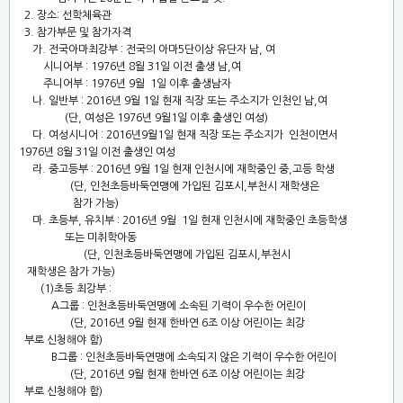
2.
장소
:
선학체육관
3.
참가부문 및 참가자격
가
.
전국아마최강부
:
전국의 아마
5
단이상 유단자 남
,
여
시니어부
: 1976
년
8
월
31
일 이전 출생 남
,
여
주니어부
: 1976
년
9
월
1
일 이후 출생남자
나
.
일반부
: 2016
년
9
월
1
일 현재 직장 또는 주소지가 인천인 남
,
여
(
단
,
여성은
1976
년
9
월
1
일 이후 출생인 여성
)
다
.
여성시니어
: 2016
년
9
월
1
일 현재 직장 또는 주소지가 인천이면서
1976
년
8
월
31
일 이전 출생인 여성
라
.
중고등부
: 2016
년
9
월
1
일 현재 인천시에 재학중인 중
,
고등 학생
(
단
,
인천초등바둑연맹에 가입된 김포시
,
부천시 재학생은
참가 가능
)
마
.
초등부
,
유치부
: 2016
년
9
월
1
일 현재 인천시에 재학중인 초등학생
또는 미취학아동
(
단
,
인천초등바둑연맹에 가입된 김포시
,
부천시
재학생은 참가 가능
)
(1)
초등 최강부
:
A
그룹
:
인천초등바둑연맹에 소속된 기력이 우수한 어린이
(
단
, 2016
년
9
월 현재 한바연
6
조 이상 어린이는 최강
부로 신청해야 함
)
B
그룹
:
인천초등바둑연맹에 소속되지 않은 기력이 우수한 어린이
(
단
, 2016
년
9
월 현재 한바연
6
조 이상 어린이는 최강
부로 신청해야 함
)