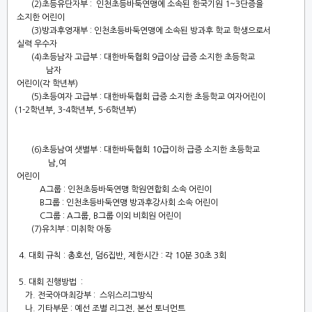
(2)
초등유단자부
:
인천초등바둑연맹에 소속된 한국기원
1~3
단증을
소지한 어린이
(3)
방과후영재부
:
인천초등바둑연맹에 소속된 방과후 학교 학생으로서
실력 우수자
(4)
초등남자 고급부
:
대한바둑협회
9
급이상 급증 소지한 초등학교
남자
어린이
(
각 학년부
)
(5)
초등여자 고급부
:
대한바둑협회 급증 소지한 초등학교 여자어린이
(1-2
학년부
, 3-4
학년부
, 5-6
학년부
)
(6)
초등남여 샛별부
:
대한바둑협회
10
급이하 급증 소지한 초등학교
남
,
여
어린이
A
그룹
:
인천초등바둑연맹 학원연합회 소속 어린이
B
그룹
:
인천초등바둑연맹 방과후강사회 소속 어린이
C
그룹
: A
그룹
, B
그룹 이외 비회원 어린이
(7)
유치부
:
미취학 아동
4.
대회 규칙
:
총호선
,
덤
6
집반
,
제한시간
:
각
10
분
30
초
3
회
5.
대회 진행방법
:
가
.
전국아마최강부
:
스위스리그방식
나
.
기타부문
:
예선 조별 리그전
,
본선 토너먼트