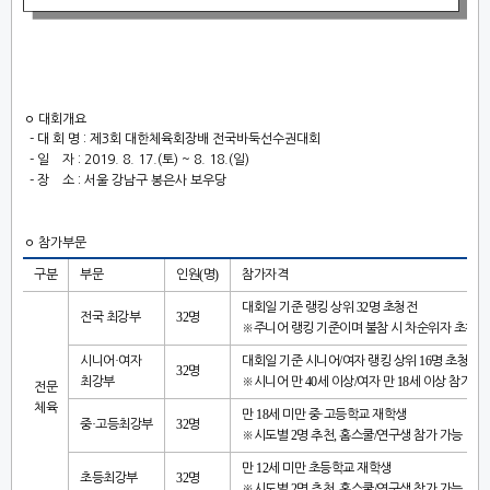
ㅇ 대회개요
-
대 회 명
:
제
3
회 대한체육회장배 전국바둑선수권대회
​
-
일 자
: 2019. 8. 17.(
토
) ~ 8. 18.(
일
)
​
-
장 소
:
서울 강남구 봉은사 보우당
ㅇ
참가부문
(
)
구분
부문
인원
명
참가자격
32
대회일 기준 랭킹 상위
명 초청전
32
전국 최강부
명
※
주니어 랭킹 기준이며 불참 시 차순위자 초청
·
/
16
시니어
여자
대회일 기준 시니어
여자 랭킹 상위
명 초청전
32
명
40
/
18
최강부
※
시니어 만
세 이상
여자 만
세 이상 참가 가
전문
체육
18
·
만
세 미만 중
고등학교 재학생
·
32
중
고등최강부
명
2
,
/
※
시도별
명 추천
홈스쿨
연구생 참가 가능
12
만
세 미만 초등학교 재학생
32
초등최강부
명
2
,
/
※
시도별
명 추천
홈스쿨
연구생 참가 가능