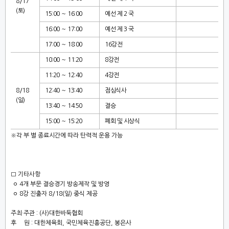
8/17
(
토
)
15:00
～
16:00
예선 제
2
국
16:00
～
17:00
예선 제
3
국
17:00
～
18:00
16
강전
10:00
～
11:20
8
강전
11:20
～
12:40
4
강전
8/18
12:40
～
13:40
점심식사
(
일
)
13:40
～
14:50
결승
15:00
～
15:20
폐회 및 시상식
※
각 부 별 종료시간에 따라 탄력적 운용 가능
□
기타사항
ㅇ
4
개 부문 결승경기 방송제작 및 방영
ㅇ
8
강 진출자
8/18(
일
)
중식 제공
주최
·
주관
: (
사
)
대한바둑협회
후 원
:
대한체육회
,
국민체육진흥공단
,
봉은사