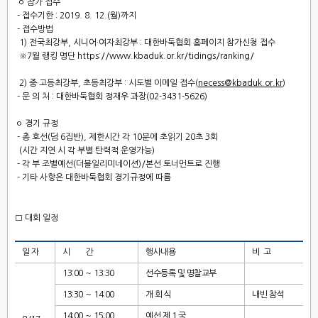
ㅇ
참가 접수
-
접수기한
: 2019. 8. 12.(
월
)
까지
-
접수방법
1)
전
국최강부
,
시니어
·
여자최강부
:
대한바둑협회 홈페이지 참가신청 접수
※
7
월 랭킹 명단
https://www.kbaduk.or.kr/tidings/ranking/
2)
중
·
고등최강부
,
초등최강부
:
시도별
이메일 접수
(
necess@kbaduk.or.kr
)
-
문 의 처
:
대한바둑협회 정재우 과장
(02-3431-5626)
ㅇ
경기 규정
-
총 호선
(
덤
6
집반
),
제한시간 각
10
분에 초읽기
20
초
3
회
(
시간 지연 시 각 부별 탄력적 운영가능
)
-
각 부 조별예선
(
더블일리미네이션
)/
본선
토너먼트로 진행
-
기타 사항은 대한바둑협회 경기규정에 따름
□
대회 일정
일 자
시 간
행사내용
비 고
13:00
～
13:30
선수등록 및 명찰교부
13:30
～
14:00
개 회 식
내빈 참석
14:00
～
15:00
예선 제
1
국