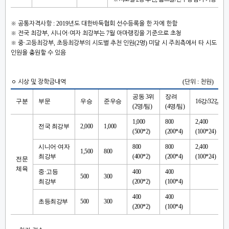
: 2019
※
공통자격사항
년도 대한바둑협회 선수등록을 한 자에 한함
,
·
7
※
전국 최강부
시니어
여자 최강부는
월 아마랭킹을 기준으로 초청
·
,
(2
)
※
중
고등최강부
초등최강부의 시도별 추천 인원
명
미달 시 주최측에서 타 시도
인원을 충원할 수 있음
(
:
)
ㅇ
시상 및 장학금내역
단위
천원
공동
3
위
장려
구분
부문
우승
준우승
16
강
/32
강
(2
명
/
팀
)
(4
명
/
팀
)
1,000
800
2,400
전국 최강부
2,000
1,000
(500*2)
(200*4)
(100*24)
시니어
·
여자
800
800
2,400
1,500
800
최강부
(400*2)
(200*4)
(100*24)
전문
체육
중
·
고등
400
400
500
300
최강부
(200*2)
(100*4)
400
400
초등최강부
500
300
(200*2)
(100*4)