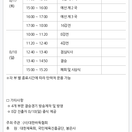
8/17
(
토
)
15:00
～
16:00
예선 제
2
국
16:00
～
17:00
예선 제
3
국
17:00
～
18:00
16
강전
10:00
～
11:20
8
강전
11:20
～
12:40
4
강전
8/18
12:40
～
13:40
점심식사
(
일
)
13:40
～
14:50
결승
15:00
～
15:20
폐회 및 시상식
※
각 부 별 종료시간에 따라 탄력적 운용 가능
□
기타사항
ㅇ
4
개 부문 결승경기 방송제작 및 방영
ㅇ
8
강 진출자
8/18(
일
)
중식 제공
주최
·
주관
: (
사
)
대한바둑협회
후 원
:
대한체육회
,
국민체육진흥공단
,
봉은사