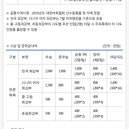
: 2019
※
공통자격사항
년도 대한바둑협회 선수등록을 한 자에 한함
,
·
7
※
전국 최강부
시니어
여자 최강부는
월 아마랭킹을 기준으로 초청
·
,
(2
)
※
중
고등최강부
초등최강부의 시도별 추천 인원
명
미달 시 주최측에서 타 시도
인원을 충원할 수 있음
(
:
)
ㅇ
시상 및 장학금내역
단위
천원
공동
3
위
장려
구분
부문
우승
준우승
16
강
/32
강
(2
명
/
팀
)
(4
명
/
팀
)
1,000
800
2,400
전국 최강부
2,000
1,000
(500*2)
(200*4)
(100*24)
시니어
·
여자
800
800
2,400
1,500
800
최강부
(400*2)
(200*4)
(100*24)
전문
체육
중
·
고등
400
400
500
300
최강부
(200*2)
(100*4)
400
400
초등최강부
500
300
(200*2)
(100*4)