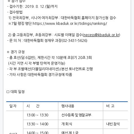
ㅇ
참가 접수
-
접수기한
: 2019. 8. 12.(
월
)
까지
-
접수방법
1)
전
국최강부
,
시니어
·
여자최강부
:
대한바둑협회 홈페이지 참가신청 접수
※
7
월 랭킹 명단
https://www.kbaduk.or.kr/tidings/ranking/
2)
중
·
고등최강부
,
초등최강부
:
시도별
이메일 접수
(
necess@kbaduk.or.kr
)
-
문 의 처
:
대한바둑협회 정재우 과장
(02-3431-5626)
ㅇ
경기 규정
-
총 호선
(
덤
6
집반
),
제한시간 각
10
분에 초읽기
20
초
3
회
(
시간 지연 시 각 부별 탄력적 운영가능
)
-
각 부 조별예선
(
더블일리미네이션
)/
본선
토너먼트로 진행
-
기타 사항은 대한바둑협회 경기규정에 따름
□
대회 일정
일 자
시 간
행사내용
비 고
13:00
～
13:30
선수등록 및 명찰교부
13:30
～
14:00
개 회 식
내빈 참석
14:00
～
15:00
예선 제
1
국