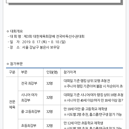
ㅇ 대회개요
-
대 회 명
:
제
3
회 대한체육회장배 전국바둑선수권대회
​
-
일 자
: 2019. 8. 17.(
토
) ~ 8. 18.(
일
)
​
-
장 소
:
서울 강남구 봉은사 보우당
ㅇ
참가부문
(
)
구분
부문
인원
명
참가자격
32
대회일 기준 랭킹 상위
명 초청전
32
전국 최강부
명
※
주니어 랭킹 기준이며 불참 시 차순위자 초청
·
/
16
시니어
여자
대회일 기준 시니어
여자 랭킹 상위
명 초청전
32
명
40
/
18
최강부
※
시니어 만
세 이상
여자 만
세 이상 참가 가
전문
체육
18
·
만
세 미만 중
고등학교 재학생
·
32
중
고등최강부
명
2
,
/
※
시도별
명 추천
홈스쿨
연구생 참가 가능
12
만
세 미만 초등학교 재학생
32
초등최강부
명
2
,
/
※
시도별
명 추천
홈스쿨
연구생 참가 가능