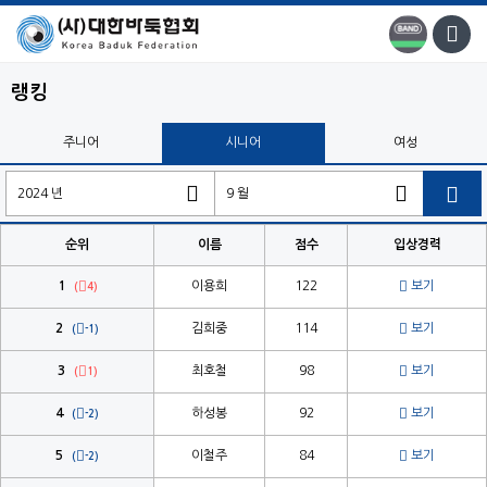
랭킹
주니어
시니어
여성

순위
이름
점수
입상경력


1
이용희
122
보기
(
4)


2
김희중
114
보기
(
-1)


3
최호철
98
보기
(
1)


4
하성봉
92
보기
(
-2)


5
이철주
84
보기
(
-2)