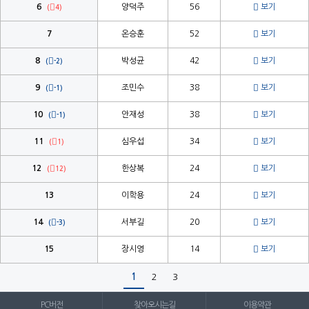


6
양덕주
56
보기
(
4)

7
온승훈
52
보기


8
박성균
42
보기
(
-2)


9
조민수
38
보기
(
-1)


10
안재성
38
보기
(
-1)


11
심우섭
34
보기
(
1)


12
한상복
24
보기
(
12)

13
이학용
24
보기


14
서부길
20
보기
(
-3)

15
장시영
14
보기
1
2
3
PC버전
찾아오시는길
이용약관