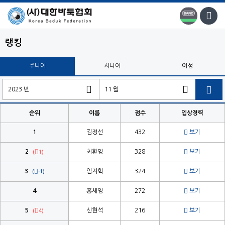
랭킹
주니어
시니어
여성

순위
이름
점수
입상경력

1
김정선
432
보기


2
최환영
328
보기
(
1)


3
임지혁
324
보기
(
-1)

4
홍세영
272
보기


5
신현석
216
보기
(
4)