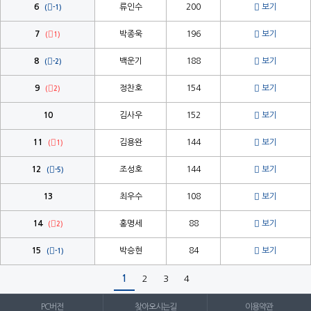


6
류인수
200
보기
(
-1)


7
박종욱
196
보기
(
1)


8
백운기
188
보기
(
-2)


9
정찬호
154
보기
(
2)

10
김사우
152
보기


11
김용완
144
보기
(
1)


12
조성호
144
보기
(
-5)

13
최우수
108
보기


14
홍명세
88
보기
(
2)


15
박승현
84
보기
(
-1)
1
2
3
4
PC버전
찾아오시는길
이용약관