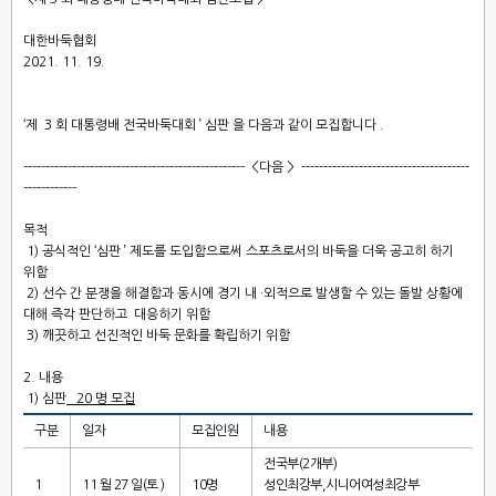
대한바둑협회
2021. 11. 19.
‘
제
3
회 대통령배 전국바둑대회
’
심판
을 다음과 같이 모집합니다
.
-------------------------------------------------- <
다음
> --------------------------------------
------------
목적
1)
공식적인
‘
심판
’
제도를 도입함으로써 스포츠로서의 바둑을 더욱 공고히 하기
위함
2)
선수 간 분쟁을 해결함과 동시에 경기 내
·
외적으로 발생할 수 있는 돌발 상황에
대해 즉각 판단하고
대응하기 위함
3)
깨끗하고 선진적인 바둑 문화를 확립하기 위함
2.
내용
1)
심판
20
명 모집
구분
일자
모집인원
내용
전국부
(2
개부
)
1
11
월
27
일
(
토
)
10
명
성인최강부
,
시니어여성최강부