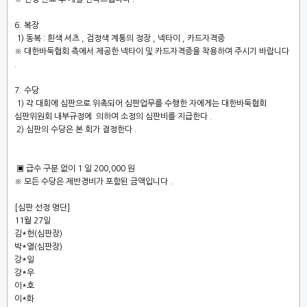
6.
복장
1)
동복
:
흰색 셔츠
,
검정색 계통의 정장
,
넥타이
,
카드자격증
※
대한바둑협회 측에서 제공한 넥타이 및 카드자격증을 착용하여 주시기 바랍니다
.
7.
수당
1)
각 대회에 심판으로 위촉되어 심판업무를 수행한 자에게는 대한바둑협회
심판위원회 내부규정에
의하여 소정의 심판비를 지급한다
.
2)
심판의 수당은 본 회가 결정한다
.
▣
급수 구분 없이
1
일 2
00
,000
원
※
모든 수당은 제반경비가 포함된 금액입니다
.
[심판 선정 명단]
11월 27일
김*헌(심판장)
박*열(심판장)
강*일
강*우
이*호
이*화