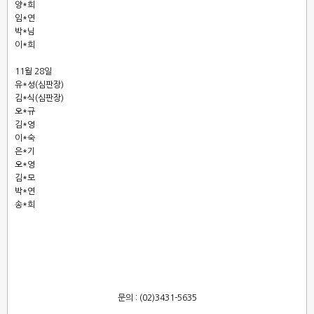
양*희
임*연
박*님
이*희
11월 28일
유*성(심판장)
김*식(심판장)
오*규
김*영
이*숙
은*기
오*영
김*모
박*연
송*희
문의 : (02)3431-5635