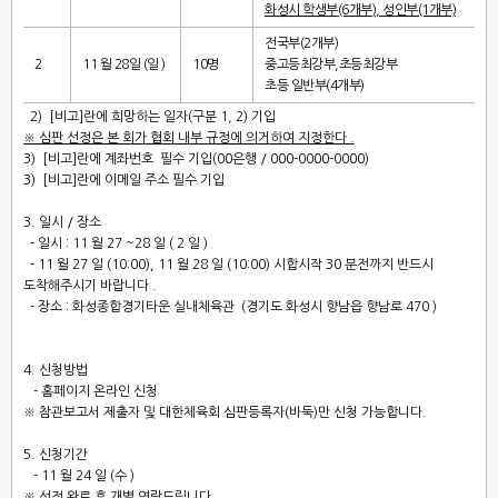
화성시 학생부
(6
개부
), 성인부(1개부)
전국부
(2
개부
)
2
11
월
28
일
(
일
)
10
명
중고등최강부
,
초등최강부
초등 일반부
(4
개부
)
2)
[
비고
]
란에 희망하는 일자
(
구분
1, 2)
기입
※ ​​
심판 선정은 본 회가 협회 내부 규정에 의거하여 지정한다
.
3)
[
비고
]
란에
계좌번호 필수 기입
(00
은행
/ 000-0000-0000)
3)
[
비고
]
란에
이메일 주소 필수 기입
3.
일시
/
장소
-
일시
: 11
월
27
~28
일
( 2
일
)
- 11
월
27
일
(10:00), 11
월
28
일
(10:00)
시합시작
30
분전까지 반드시
도착해주시기 바랍니다
.
-
장소
:
화성종합경기타운 실내체육관
(
경기도 화성시 향남읍 향남로
470 )
4.
신청방법
-
홈페이지 온라인 신청
※
참관보고서 제출자 및 대한체육회 심판등록자(바둑)만 신청 가능합니다.
5.
신청기간
- 11
월
24
일
(
수
)
※
선정 완료 후 개별 연락드립니다
.