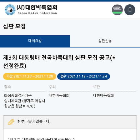
심판 모집
대회요강
심판신청
제3회 대통령배 전국바둑대회 심판 모집 공고(*
선정완료)
기간: 2021.11.27 ~ 2021.11.28
접수: 2021.11.19 ~ 2021.11.24
장소
주최
주관
화성종합경기타운
대한바둑협회
대한바둑협회
실내체육관 (경기도 화성시
향남읍 향남로 470 )
첨부파일이 없습니다.
<
제
3
회 대통령배 전국바둑대회 심판모집
>