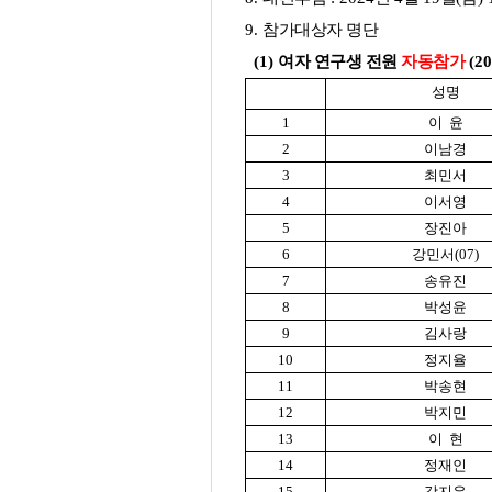
9.
참가대상자 명단
(1)
여자 연구생 전원
자동참가
(2
성명
1
이 윤
2
이남경
3
최민서
4
이서영
5
장진아
6
강민서
(07)
7
송유진
8
박성윤
9
김사랑
10
정지율
11
박송현
12
박지민
13
이 현
14
정재인
15
강지우