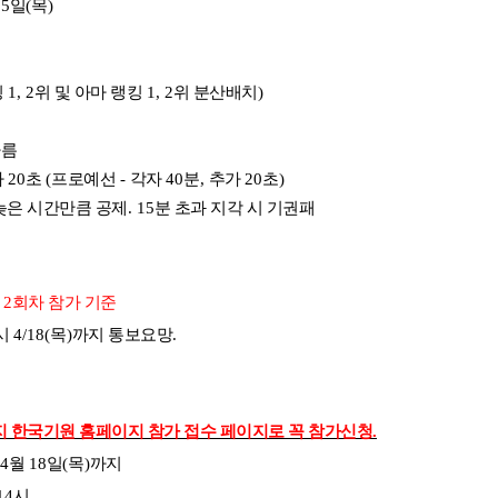
25
일
(
목
)
킹
1, 2
위 및 아마 랭킹
1, 2
위 분산배치
)
따름
가
20
초
(
프로예선
-
각자
40
분
,
추가
20
초
)
 늦은 시간만큼 공제
. 15
분 초과 지각 시 기권패
그
2
회차 참가 기준
시
4/18(
목
)
까지 통보요망
.
지 한국기원 홈페이지 참가 접수 페이지로 꼭 참가신청
.
 4
월
18
일
(
목
)
까지
14
시