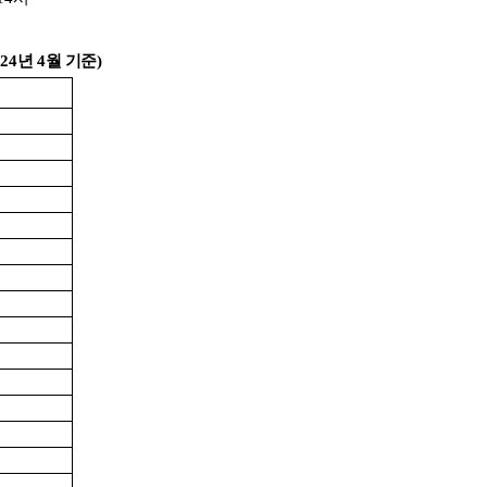
024
년
4
월 기준
)