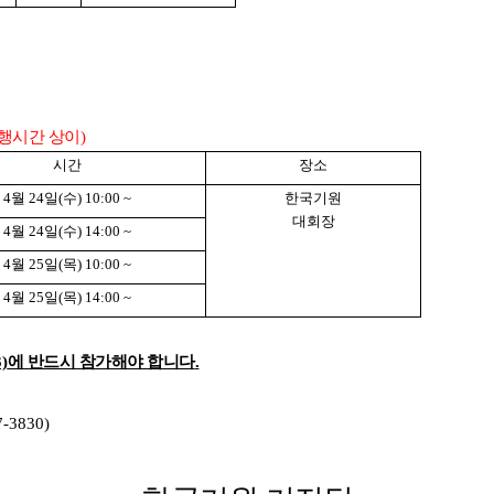
행시간 상이
)
시간
장소
4
월
24
일
(
수
) 10:00 ~
한국기원
대회장
4
월
24
일
(
수
) 14:00 ~
4
월
25
일
(
목
) 10:00 ~
4
월
25
일
(
목
) 14:00 ~
)
에 반드시 참가해야 합니다
.
7-3830)