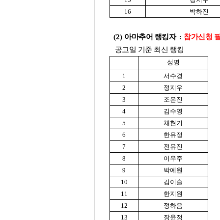
16
박하진
(2)
아마추어 랭킹자
:
참가신청 
공고일 기준 최신 랭킹
성명
1
서수경
2
정지우
3
조은진
4
김수영
5
채현기
6
한유정
7
전유진
8
이우주
9
박예원
10
김이슬
11
한지원
12
정하음
13
장윤정