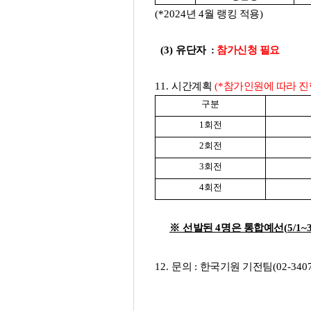
(*2024
년
4
월 랭킹 적용
)
(3)
유단자
:
참가신청 필요
11.
시간계획
(*
참가인원에 따라 진
구분
1
회전
2
회전
3
회전
4
회전
※
선발된
4
명은 통합예선
(5/1~3
12.
문의
:
한국기원 기전팀
(02-340