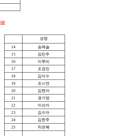
필요
성명
14
송예슬
15
김민주
16
이루비
17
조경진
18
김지수
19
조시연
20
김현아
21
권가양
22
이선아
23
김수아
24
김한주
25
차은혜