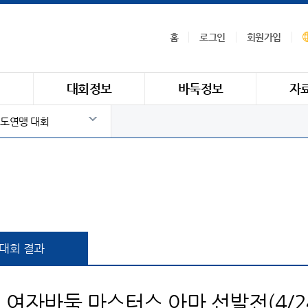
홈
로그인
회원가입
식
대회정보
바둑정보
자
도연맹 대회
대회 결과
배 여자바둑 마스터스 아마 선발전(4/24