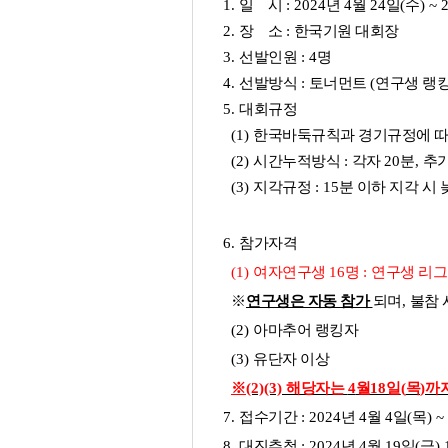
1.
일 시
: 2024
년
4
월
24
일
(
수
) ~ 
2.
장 소
:
한국기원 대회장
3.
선발인원
: 4
명
4.
선발방식
:
토너먼트
(
연구생 랭
5.
대회규정
(1)
한국바둑규칙과 경기규정에 
(2)
시간누적방식
:
각자
20
분
,
추
(3)
지각규정
: 15
분 이하 지각 시
6.
참가자격
(1)
여자연구생
16
명
:
연구생 리
※
연구생은 자동 참가
되며
,
불참 
(2)
아마추어 랭킹자
(3)
유단자 이상
※
(2)(3)
해당자는
4
월
18
일
(
목
)
까
7.
접수기간
:
2024
년
4
월
4
일
(
목
) ~
8.
대진추첨
: 2024
년
4
월
19
일
(
금
) 