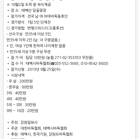
※ 10월2일 도착 분 숙식제공
•
장 소
: 태백산 당골광장
• 참가자격 : 전국 남 여 아마바둑동호인
• 경기방식 : 1팀 5인 단체전
○ 경기방법 : 변형스위스리그(총호선)
- 선수구성 : 만35세 이상 3인,
만35세 이하 2인 (남, 녀 구분없음,)
* 단, 여성 1인에 한하여 나이제한 없음
* 만35세 이상 5명 구성 무관
• 참 가 비 : 팀당 10만원 (농협 271-02-353353 우찬용)
• 접 수 처 : 태백시바둑협회(☎033-552-3693, 010-9542-3603)
• 참가신청 : 2013년 9월 25일(수)
• 시상내역
- 우 승 : 200만원
- 준우승 : 80만원
3위 : 40만원
4위 : 40만원
5위 ~ 8위 : 30만원
9위 ~ 16강 : 20만원
• 주최 : 강원일보사
• 주관 : 대한바둑협회, 태백시바둑협회
• 후원 : 태백시, 한국기원, 강원도바둑협회