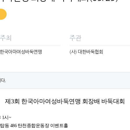
주최
주관
한국아마여성바둑연맹
(사) 대한바둑협회
다.
제3회 한국아마여성바둑연맹 회장배 바둑대회
후 1시~
 야탑동 486 탄천종합운동장 이벤트홀