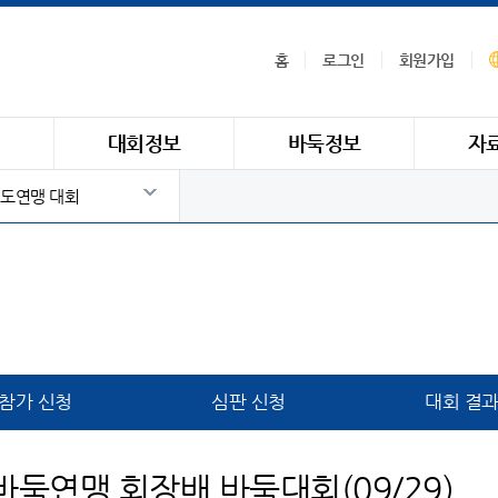
홈
로그인
회원가입
식
대회정보
바둑정보
자
도연맹 대회
참가 신청
심판 신청
대회 결
둑연맹 회장배 바둑대회(09/29)