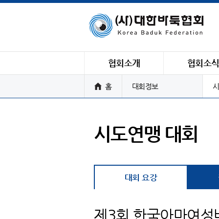
협회소개
협회소
홈
대회정보
시
시도연맹 대회
대회 요강
제3회 한국아마여성바