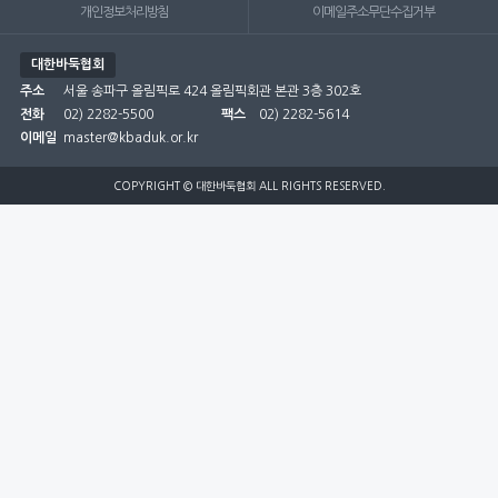
개인정보처리방침
이메일주소무단수집거부
대한바둑협회
주소
서울 송파구 올림픽로 424 올림픽회관 본관 3층 302호
전화
02) 2282-5500
팩스
02) 2282-5614
이메일
master@kbaduk.or.kr
COPYRIGHT © 대한바둑협회 ALL RIGHTS RESERVED.