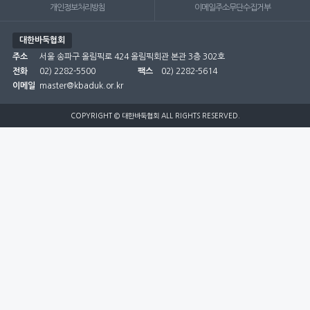
개인정보처리방침
이메일주소무단수집거부
대한바둑협회
주소
서울 송파구 올림픽로 424 올림픽회관 본관 3층 302호
전화
02) 2282-5500
팩스
02) 2282-5614
이메일
master@kbaduk.or.kr
COPYRIGHT © 대한바둑협회 ALL RIGHTS RESERVED.