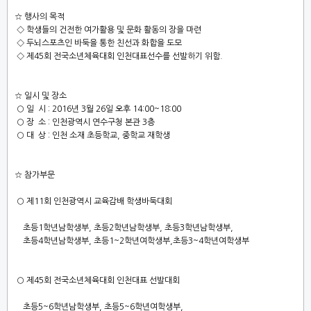
☆
행사의 목적
◇
학생들의 건전한 여가활용 및 문화 활동의 장을 마련
◇
두뇌스포츠인 바둑을 통한 친선과 화합을 도모
◇
제
45
회 전국소년체육대회 인천대표선수를 선발하기 위함
.
☆
일시 및 장소
○
일 시
: 2016
년
3
월
26
일 오후
14:00~18:00
○
장 소
:
인천광역시 연수구청 본관
3
층
○
대 상
:
인천 소재 초등학교
,
중학교 재학생
☆
참가부문
○
제
11
회 인천광역시 교육감배 학생바둑대회
초등
1
학년남학생부
,
초등
2
학년남학생부
,
초등
3
학년남학생부
,
초등
4
학년남학생부
,
초등
1~2
학년여학생부
,
초등
3~4
학년여학생부
○
제
45
회 전국소년체육대회 인천대표 선발대회
초등
5~6
학년남학생부
,
초등
5~6
학년여학생부
,