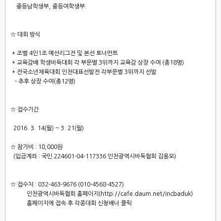
중등남학생부
,
중등여학생부
.
☆
대회 방식
*
조별
4
인
1
조 예선리그전 및 본선 토너먼트
*
교육감배 학생바둑대회 각 부문별
3
위까지 교육감 상장 수여
(
총
18
명
)
*
전국
소년체육대회 인천대표선발전 각부문별
3
위까지 선발
-
추후 상장 수여
(
총
12
명
)
☆
접수기간
2016. 3. 14(
월
) ~ 3. 21(
월
)
☆
참가비
: 10,000
원
(
입금계좌
:
국민
224601-04-117336
인천광역시바둑협회 김용모
)
☆
접수처
: 032-463-9676 (010-4568-4527)
인천광역시바둑협회 홈페이지
(
http://cafe.daum.net/incbaduk
)
홈페이지에 접속 후 각종대회 신청배너 클릭