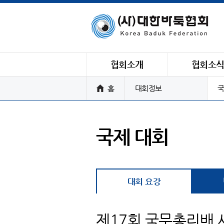
협회소개
협회소
홈
대회정보
국
국제 대회
대회 요강
제17회 국무총리배