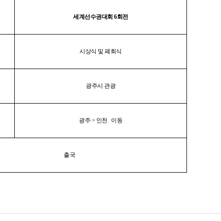
세계선수권대회 6회전
시상식 및 폐회식
광주시 관광
광주
>
인천 이동
출국