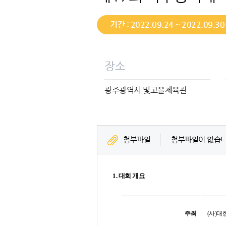
기간 : 2022.09.24 ~ 2022.09.30
장소
광주광역시 빛고을체육관
첨부파일
첨부파일이 없습니
1.
대회 개요
주최
(
사
)
대