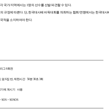
각 국가/지역에서는
1
명의 선수를 선발
/
파견할 수 있다
.
의 규정에 따른다
.
단
,
한국대사배 바둑대회를 개최하는 협회
/
연맹에서는 한국대사배
 국적을 소지하여야 한다
.
스리그
6
회전
선
,
덤
6
집 반
,
제한시간
50
분
30
초
3
회
경기에 계시기 사용
> SOS > SOSOS