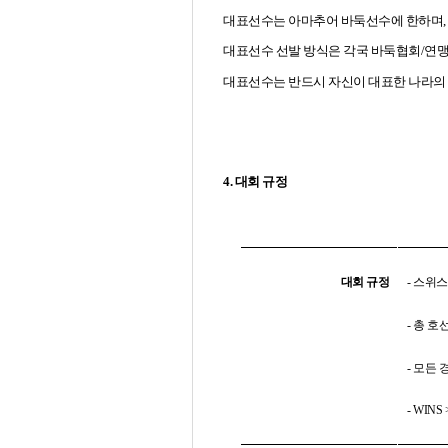
대표선수는 아마추어 바둑선수에 한하며
,
대표선수 선발 방식은 각국 바둑협회
/
연맹
대표선수는 반드시 자신이 대표한 나라의
4.
대회 규정
대회 규정
-
스위
-
총 호
-
모든 
- WINS 