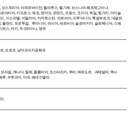
,
오스트리아
,
아제르바이잔
,
벨라루스
,
벨기에
,
보스니아
-
헤르체고비나
,
크로아티아
,
키프로스
,
체코
,
덴마크
,
핀란드
,
프랑스
,
조지아
,
독일
,
헝가리
,
아이슬
랜드
,
이스라엘
,
이탈리아
,
카자흐스탄
,
라트비아
,
리투아니아
,
룩셈부르크
,
네덜란
이
,
폴란드
,
포르투갈
,
루마니아
,
러시아
,
세르비아
,
슬로바키아
,
슬로베니아
,
스페
스위스
,
터키
,
우크라이나
,
영국
르
,
모로코
,
남아프리카공화국
,
브라질
,
캐나다
,
칠레
,
콜롬비아
,
코스타리카
,
쿠바
,
에콰도르
,
과테말라
,
멕시
페루
,
우루과이
,
미국
,
베네수엘라
랜드