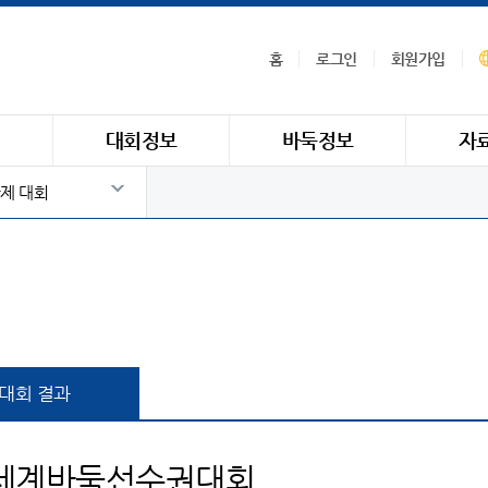
홈
로그인
회원가입
식
대회정보
바둑정보
자
제 대회
대회 결과
 세계바둑선수권대회