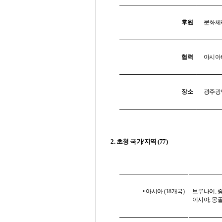
후원
문화체
협력
아시아
장소
광주광
2.
초청 국가
/
지역
(77)
• 아시아
(18
개국
)
브루나이
,
이시아
,
몽