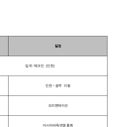
일정
입국
/
체크인
(
인천
)
인천
> 광주
이동
오리엔테이션
아시아바둑연맹 총회