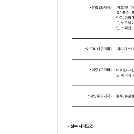
• 유럽
(39
개국
)
아르메니아
불가리아
,
란드
,
아일
드
,
노르웨
인
,
스웨덴
,
• 아프리카
(3
개국
)
마다가스카
• 미주
(15
개국
)
아르헨티나
코
,
파마나
,
• 대양주
(2
개국
)
호주
,
뉴질
3.
선수 자격요건