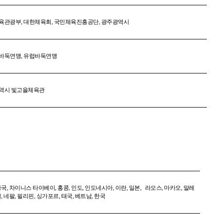
육관광부
,
대한체육회
, 국민체육진흥공단
, 광주광역시
바둑연맹, 유럽바둑연맹
역시 빛고을체육관
중국
,
차이니스 타이베이
,
홍콩
,
인도
,
인도네시아
,
이란
,
일본
,
라오스
,
마카오
,
말레
골
, 네팔,
필리핀
,
싱가포르
,
태국
,
베트남
,
한국