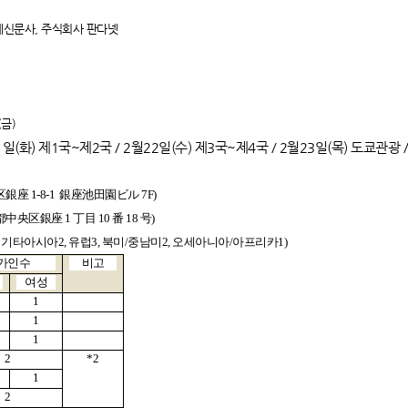
신문사, 주식회사 판다넷 ​
(금)
화) 제1국~제2국 / 2월22일(수) 제3국~제4국 / 2월23일(목) 도쿄관광 / 
区銀座
1-8-1
銀座池田園ビル
7F)
中央区銀座 1 丁目 10 番 18 号)
 한국2, 기타아시아2, 유럽3, 북미/중남미2, 오세아니아/아프리카1)
가인수
비고
여성
1
1
1
2
*2
1
2