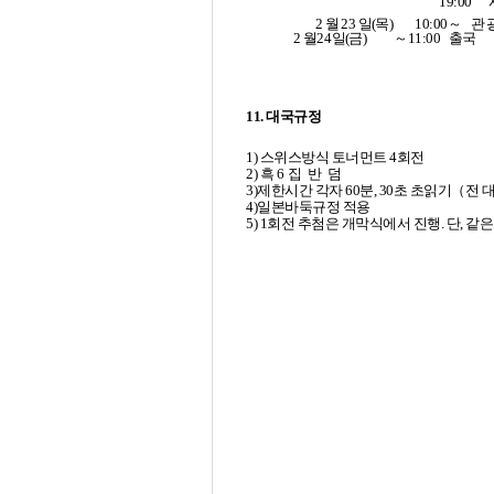
19:00
2
월
23
일
(
목
)
10:00
～
관
2
월
24
일
(
금
)
～
11:00
출국
11. 대국규정
1)
스위스방식
토너먼트
4
회전
2)
흑
6
집 반 덤
3)제한시간 각자
60
분
, 30
초 초읽기
（
전 
4)일본바둑규정
적용
5)
1
회전
추첨은
개막식에서
진행
.
단
,
같은