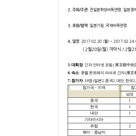
2. 주최/주관
: 전일본학생바둑연맹, 일본경제
3. 후원/협력
: 일본기원, 국제바둑연맹​
4
. 일정
​: 2017.02.20 (월) ~ 2017.02.24 
( 2월20일(월) 개막식 / 2월21일(
5. 대회장
: 긴자 인터넷 포럼
(
東京都中央
​6. 숙소
​: 호텔 몬트레이 라쇠르 긴자 (
東京都
7. 참가자
​: 16명 (일본2, 중국2, 대만,
참가국
・
지역
참
남성
중국
1
한국
1
대만
1
기타아시아
유럽
2
북미
・
중남미