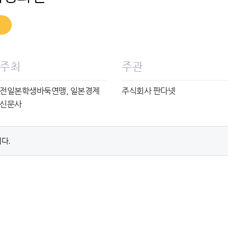
주최
주관
전일본학생바둑연맹, 일본경제
주식회사 판다넷
신문사
다.