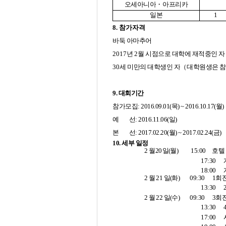
오세아니아
・
아프리카
일본
1
8. 참가자격
바둑 아마추어
2017
년
2
월 시점으로 대학에 재적중인 자
30
세 미만의 대학생인 자
（
대학원생은 참
9
. 대회기간
참가모집: 2016.09.01(목) ~ 2016.10.17(월)
예 선: 2016.11.06(일)
본 선: 2017.02.20(월) ~ 2017.02.24(금)
10. 세부
일정
2
월
20
일
(
월
)
15:00
호텔
17:30
18:00
2
월
21
일
(
화
)
09:30
1
회
13:30
2
월
22
일
(
수
)
09:30
3
회
13:30
17:00