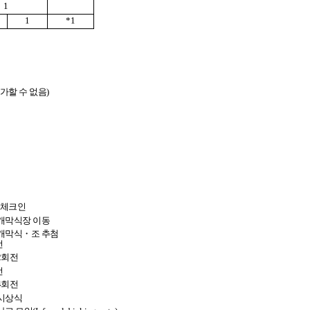
1
1
*1
가할 수 없음
)
 체크인
개막식장 이동
개막식
・
조 추첨
전
2
회전
전
4
회전
시상식