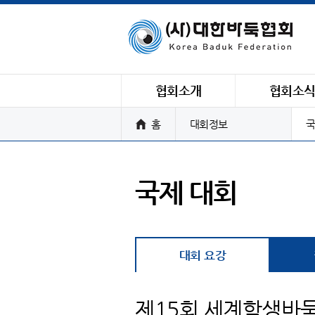
협회소개
협회소
홈
대회정보
국
국제 대회
대회 요강
제15회 세계학생바