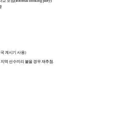
사교 모임
(Informal drinking party)
광
대국 계시기 사용
）
지역
선수끼리
붙을
경우
재추첨
.