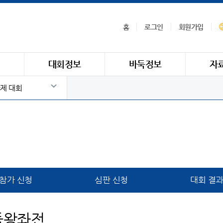
홈
로그인
회원가입
식
대회정보
바둑정보
자
제 대회
참가 신청
심판 신청
대회 결
둑왕좌전