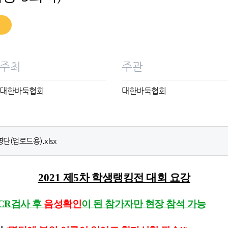
주최
주관
대한바둑협회
대한바둑협회
단(업로드용).xlsx
2021
제
5
차 학생랭킹전 대회 요강
PCR검사 후
음성확인
이 된
​ 참가자만 현장 참석 가능