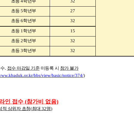
초등
4
학년부
32
초등
5
학년부
27
초등
6
학년부
32
초등
1
학년부
15
초등
2
학년부
32
초등
3
학년부
32
필수
.
접수 마감일 기준
미등록 시
참가 불가
/www.kbaduk.or.kr/bbs/view/basic/notice/374/
)
라인 접수 (참가비 없음)
성적 상위자 초청
(
최대
32
명
)