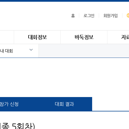
홈
로그인
회원가입
식
대회정보
바둑정보
자
내 대회
참가 신청
대회 결과
최종 5회차)