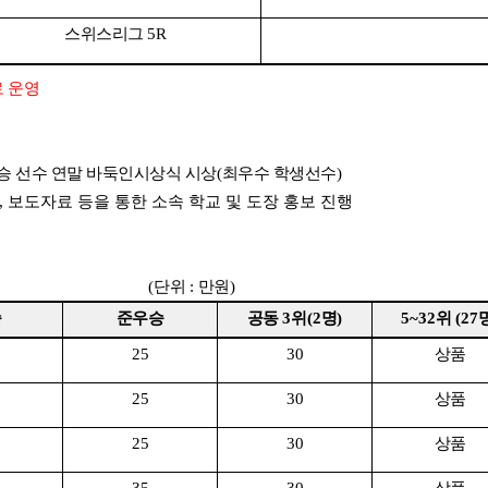
스위스리그
5R
 운영
승 선수 연말 바둑인시상식 시상
(
최우수 학생선수
)
,
보도자료 등을 통한 소속 학교 및 도장 홍보 진행
)
(
단위
:
만원
)
승
준우승
공동
3
위
(2
명
)
5~32
위
(27
25
30
상품
25
30
상품
25
30
상품