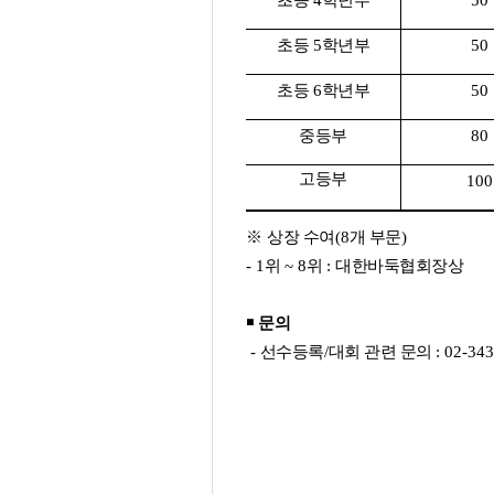
초등
4
학년부
50
초등
5
학년부
50
초등
6
학년부
50
중등부
80
고등부
100
※
상장 수여
(8
개 부문
)
- 1
위
~ 8
위
:
대한바둑협회장상
￭
문의
-
선수등록
/
대회 관련 문의
: 02-34