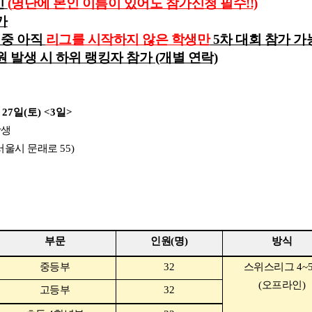
인
(
명단에 본인 이름이 있어도 참가신청 필수!!)
가
 중 아직
리그를 시작하지 않은 학생만
5차 대회 참가 가
 발생 시 하위 랭킹자 참가 (개별 연락)
, 27
일
(
토
) <3
일
>
학생
서울시 문래로
55)
부문
인원
(
명
)
방식
중등부
32
스위스리그
4~
(
오프라인
)
고등부
32