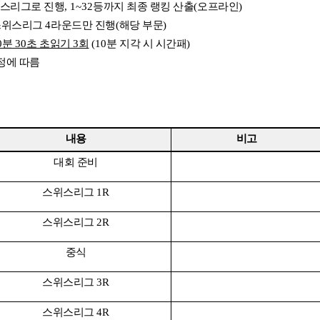
위스리그로 진행
, 1~32
등까지 최종 랭킹 산출
(
오프라인
)
 스위스리그
4
라운드만 진행
(
해당 부문
)
0
분
30
초 초읽기
3
회
(10
분 지각 시 시간패
)
정에 따름
내용
비고
대회 준비
스위스리그
1R
스위스리그
2R
중식
스위스리그
3R
스위스리그
4R