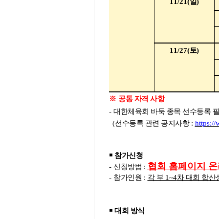
11/21(
일
)
11/27(
토
)
※
공통 자격 사항
-
대한체육회 바둑 종목 선수등록 
(
선수등록 관련 공지사항
:
https:/
￭
참가신청
협회 홈페이지 온
-
신청방법
:
-
참가인원
:
각 부
1~4
차 대회 합산
￭
대회 방식