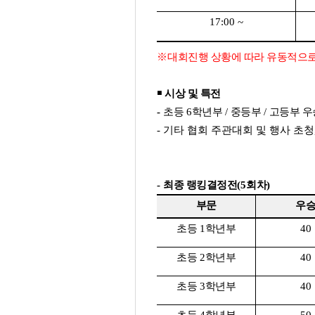
17:00 ~
※
대회진행 상황에 따라 유동적으로
￭
시상 및 특전
-
초등
6
학년부
/
중등부
/
고등부 우
-
기타 협회 주관대회 및 행사 초청
-
최종 랭킹결정전
(5
회차
부문
우
초등
1
학년부
40
초등
2
학년부
40
초등
3
학년부
40