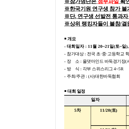
※참가명단은
첨부파일
확
※한국기원 연구생 참가 불
※단, 연구생 선발전 통과자
※상위 랭킹자들이 불참/결원
￭
개요
-
대회일자
: 11
월
20~21
일
(
토
~
일
)
-
참가대상
:
전국 초
·
중
·
고등학교 
-
장 소
:
올댓마인드 바둑경기장
(
-
방 식
:
각부 스위스리그
4~5R
-
주최
/
주관
: (
사
)
대한바둑협회
￭
대회 일정
일자
5
차
11/20(
토
)