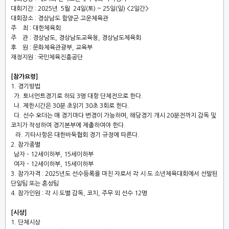
대회기간
: 2025
년
5
월
24
일
(
토
) ~ 25
일
(
일
) <2
일간
>
대회장소
: 경상남도 함양군 고운체육관
주 최
:
대한체육회
주 관
: 경상
남도
,
경상
남도
교육청
,
경상
남도
체육회
후 원
:
문화체육관광부
,
교육부
재정지원
:
국민체육진흥공단
[
참가요령
]
1. 경기방법
가
.
토너먼트경기로 하되
3
명 대항 단체전으로 한다
.
.
나
.
제한시간은
30
분 초읽기
30
초
3
회로 한다
다
.
선수 오더는 매 경기마다 변경이 가능하며
,
해당경기 개시
20
분전까지 감독 및
코치가 작성하여 경기본부에 제출하여야 한다.
라
.
기타사항은 대한바둑협회 경기 규정에 따른다
.
2.
참가종별
남자
–
12세이하부
,
15세이하부
여자
–
12세이하부
,
15세이하부
3.
참가자격
: 2025
년도 선수등록을 마친 자로서 각 시
·
도 소년체육대회에서 선발된
단일팀 또는 혼성팀
4.
참가인원
:
각 시
·
도별 감독
,
코치
,
주무 외 선수
12
명
[
시상
]
1. 단체시상