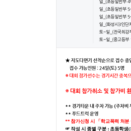
일_(초등일반부 4학년
일_(초등일반부 5~
일_(초등일반부 5~6
일_(화성시3인단체전
토~일_(전국최강부 
토~일_(중고등부 10
★ 지도다면기 선착순으로 접수 중입니
접수 가능인원 : 24일(토) 5명
※ 대회 참가선수는 경기시간 중복으
※
대회 참가취소 및 참가비 환
** 경기타운 내 주차 가능 (주차비 
** 푸드트럭 운영
**
참가신청 시
「
학교폭력 처분
☞ 작성 시 종별 구분 : 초등학생(1