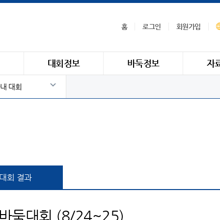
홈
로그인
회원가입
식
대회정보
바둑정보
자
내 대회
대회 결과
둑대회 (8/24~25)