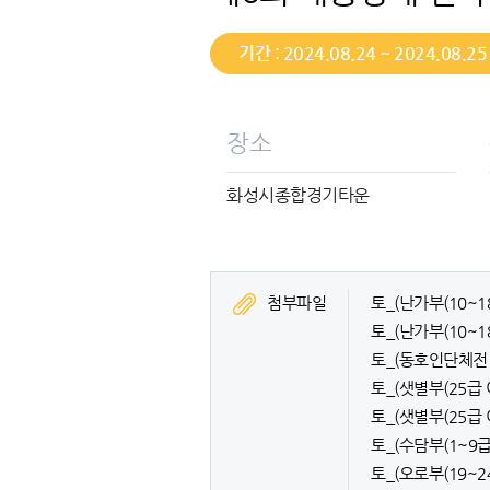
기간 : 2024.08.24 ~ 2024.08.25
장소
화성시종합경기타운
첨부파일
토_(난가부(10~18
토_(난가부(10~18
토_(동호인단체전 8
토_(샛별부(25급 이
토_(샛별부(25급 이
토_(수담부(1~9급) 
토_(오로부(19~24