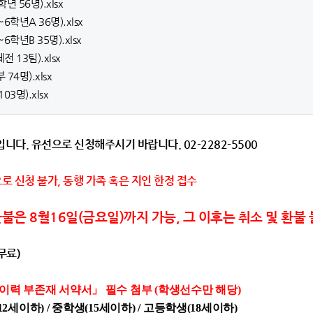
 56명).xlsx
6학년A 36명).xlsx
학년B 35명).xlsx
 13팀).xlsx
74명).xlsx
3명).xlsx
다. 유선으로 신청해주시기 바랍니다. 02-2282-5500
로 신청 불가, 동행 가족 혹은 지인 한정 접수
불은 8월16일(금요일)까지 가능, 그 이후는 취소 및 환불
무료)
 이력 부존재 서약서
」
필수 첨부
(
학생선수만 해당
)
2세이하) / 중학생(15세이하) / 고등학생(18세이하)