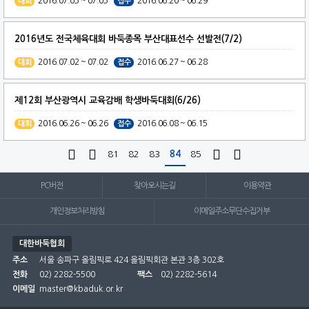
2016.07.03 ~ 07.03
2016.06.20 ~ 06.29
대회
접수
2016년도 전국체육대회 바둑종목 부산대표선수 선발전(7/2)
2016.07.02 ~ 07.02
2016.06.27 ~ 06.28
대회
접수
제12회 부산광역시 교육감배 학생바둑대회(6/26)
2016.06.26 ~ 06.26
2016.06.08 ~ 06.15
대회
접수




81
82
83
84
85
PC버전
찾아오시는길
이용약관
개인정보처리방침
이메일주소무단수집거부
대한바둑협회
주소
서울 송파구 올림픽로 424 올림픽회관 본관 3층 302호
전화
02) 2282-5500
팩스
02) 2282-5614
이메일
master@kbaduk.or.kr