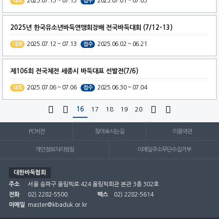
2025.07.13 ~ 07.13
2025.07.01 ~ 07.05
대회
접수
2025년 한국유소년바둑연맹회장배 전국바둑대회 (7/12-13)
2025.07.12 ~ 07.13
2025.06.02 ~ 06.21
대회
접수
제106회 전국체전 세종시 바둑대표 선발전(7/6)
2025.07.06 ~ 07.06
2025.06.30 ~ 07.04
대회
접수




16
17
18
19
20
PC버전
찾아오시는길
이용약관
개인정보처리방침
이메일주소무단수집거부
대한바둑협회
주소
서울 송파구 올림픽로 424 올림픽회관 본관 3층 302호
전화
02) 2282-5500
팩스
02) 2282-5614
이메일
master@kbaduk.or.kr