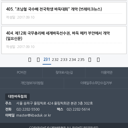
405. "조남철 국수배 전국학생 바둑대회" 개막 (브레이크뉴스)
작성일 : 2017.09.10
404. 제12회 국무총리배 세계바둑선수권, 바둑 메카 부안에서 개막
(일요신문)
작성일 : 2017.09.10




231
232
233
234
235
PC버전
찾아오시는길
이용약관
개인정보처리방침
이메일주소무단수집거부
대한바둑협회
주소
서울 송파구 올림픽로 424 올림픽회관 본관 3층 302호
전화
02) 2282-5500
팩스
02) 2282-5614
이메일
master@kbaduk.or.kr
COPYRIGHT © 대한바둑협회 ALL RIGHTS RESERVED.