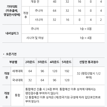
개정 전
48
32
16
8
4
기타대회
(미추홀배,
주니어
64
32
16
8
4
개정
영일만사랑배)
후
시니어
32
16
8
4
2
주니어
1승 = 8점
내셔널리그
시니어 및 여성
1승 = 4점
오픈기전
부분별
2라운드
3라운드
4라운드
5라운드
선발전 통과점수
세계대회
64
96
128
192
개정
32 (랭킹선발시 1/2
전
부여)
국내대회
32
64
96
128
통합예선 진출 시 24점 부여. 통합예선 이후 성적에 대해서는
개정
랭킹점수를 부여하지 않는다.
통합
후
단 통합예선 이후 성적은 (재)한국기원 규정에 따라 입단포인트로
부여 받는다.