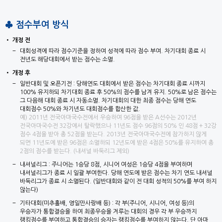
♣ 점수부여 방식
개정 전
대회성격에 따라 점수기준을 정하여 성적에 따라 점수 부여. 차기대회 종료 시
전년도 해당대회에서 받는 점수는 소멸.
개정 후
일반대회 및 오픈기전 : 당해연도 대회에서 받은 점수는 차기대회 종료 시까지
100% 유지하되 차기대회 종료 후 50%의 점수를 남겨 유지. 50%로 남은 점수는
그 다음해 대회 종료 시 자동소멸. 차기대회의 대한 최종 점수는 당해 연도
대회점수 50%와 차기년도 대회점수를 합산한 값.
예) 2011년 전국아마국수전에서 우승하여 96점을 받은 A선수는 2012년
전국아마국수전 32강에서 탈락했으나 11년도 점수 96점의 50% 인 48점 + 32강
점수 4점을 받아 총 52점을 받는다. 2013년 전국아마국수전에 참가하지 않게
되면 11년도에 받은 96점은 소멸하되 12년도에 받은 4점은 50%를 유지하여 총
2점의 점수를 받는다. (내셔널 바둑리그 제외)
내셔널리그 : 주니어는 1승당 8점, 시니어 여성은 1승당 4점을 부여하며
내셔널리그가 종료 시 일괄 부여한다. 당해 연도에 받은 점수는 차기 연도 내셔널
바둑리그가 종료 시 소멸된다. (일반대회와 같이 전 대회 성적의 50%를 부여 하지
않는다)
기타대회(미추홀배, 영일만사랑배 등) : 각 부(주니어, 시니어, 여성 등)의
우승자가 통합결승을 하여 최종우승을 겨루는 대회의 경우 각 부 우승까지
랭킹점수를 부여하고 통합결승의 승자는 랭킹점수를 부여하지 않는다. 단 아마