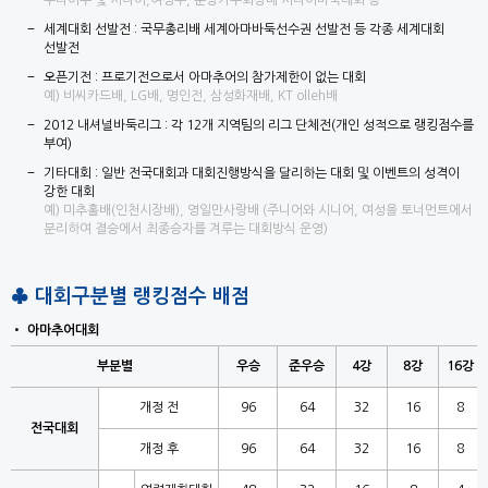
주니어부 및 시니어,여성부, 분당기우회장배 시니어바둑대회 등
세계대회 선발전 : 국무총리배 세계아마바둑선수권 선발전 등 각종 세계대회
선발전
오픈기전 : 프로기전으로서 아마추어의 참가제한이 없는 대회
예) 비씨카드배, LG배, 명인전, 삼성화재배, KT olleh배
2012 내셔널바둑리그 : 각 12개 지역팀의 리그 단체전(개인 성적으로 랭킹점수를
부여)
기타대회 : 일반 전국대회과 대회진행방식을 달리하는 대회 및 이벤트의 성격이
강한 대회
예) 미추홀배(인천시장배), 영일만사랑배 (주니어와 시니어, 여성을 토너먼트에서
분리하여 결승에서 최종승자를 겨루는 대회방식 운영)
♣ 대회구분별 랭킹점수 배점
아마추어대회
부분별
우승
준우승
4강
8강
16강
개정 전
96
64
32
16
8
전국대회
개정 후
96
64
32
16
8