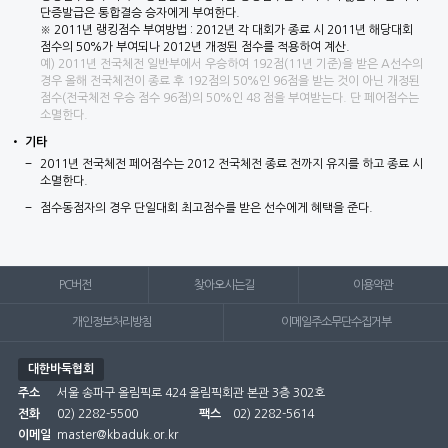
단증발급은 통합결승 승자에게 부여한다.
※ 2011년 랭킹점수 부여방법 : 2012년 각 대회가 종료 시 2011년 해당대회
점수의 50%가 부여되나 2012년 개정된 점수를 적용하여 계산.
예) 2011년 전국체전 일반부에서 우승하여 192점(11년 기준)을 받은 A선수의
경우 올해 전국체전이 종료 후 192점의 50%인 96점을 받는 것이 아닌 개정된
점수(전국체전 우승 점수 96점)의 50%인 48 점을 부여받는다. 단 페어점수는
소멸한다.
기타
2011년 전국체전 페어점수는 2012 전국체전 종료 전까지 유지를 하고 종료 시
소멸한다.
점수동점자의 경우 단일대회 최고점수를 받은 선수에게 혜택을 준다.
PC버전
찾아오시는길
이용약관
개인정보처리방침
이메일주소무단수집거부
대한바둑협회
주소
서울 송파구 올림픽로 424 올림픽회관 본관 3층 302호
전화
02) 2282-5500
팩스
02) 2282-5614
이메일
master@kbaduk.or.kr