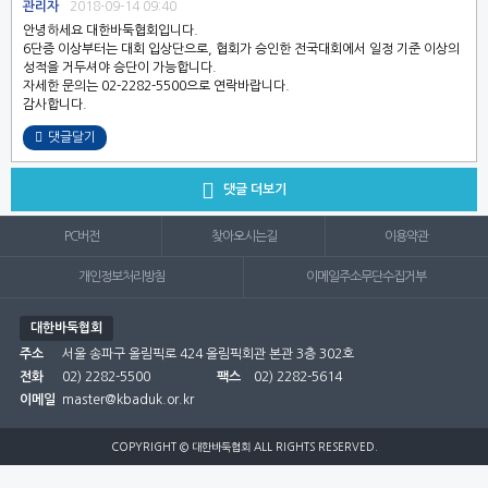
관리자
2018-09-14 09:40
안녕하세요 대한바둑협회입니다.
6단증 이상부터는 대회 입상단으로, 협회가 승인한 전국대회에서 일정 기준 이상의
성적을 거두셔야 승단이 가능합니다.
자세한 문의는 02-2282-5500으로 연락바랍니다.
감사합니다.
댓글달기

댓글 더보기
PC버전
찾아오시는길
이용약관
개인정보처리방침
이메일주소무단수집거부
대한바둑협회
주소
서울 송파구 올림픽로 424 올림픽회관 본관 3층 302호
전화
02) 2282-5500
팩스
02) 2282-5614
이메일
master@kbaduk.or.kr
COPYRIGHT © 대한바둑협회 ALL RIGHTS RESERVED.