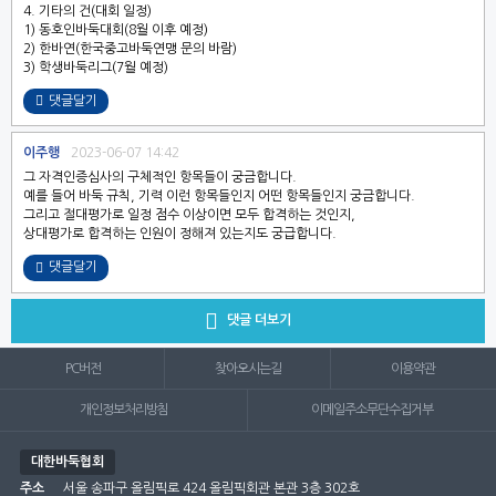
4. 기타의 건(대회 일정)
1) 동호인바둑대회(8월 이후 예정)
2) 한바연(한국중고바둑연맹 문의 바람)
3) 학생바둑리그(7월 예정)
댓글달기
이주행
2023-06-07 14:42
그 자격인증심사의 구체적인 항목들이 궁금합니다.
예를 들어 바둑 규칙, 기력 이런 항목들인지 어떤 항목들인지 궁금합니다.
그리고 절대평가로 일정 점수 이상이면 모두 합격하는 것인지,
상대평가로 합격하는 인원이 정해져 있는지도 궁급합니다.
댓글달기

댓글 더보기
PC버전
찾아오시는길
이용약관
개인정보처리방침
이메일주소무단수집거부
대한바둑협회
주소
서울 송파구 올림픽로 424 올림픽회관 본관 3층 302호