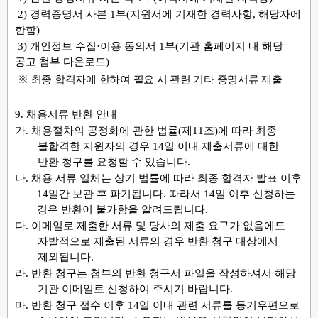
2)
경력증명서 사본
1
부
(
지원서에 기재한 경력사항
,
해당자에
한함
)
3)
개인정보 수집
·
이용 동의서
1
부
(
기관 홈페이지 내 해당
공고 첨부 다운로드
)
※
최종 합격자에 한하여 필요 시 관련 기타 증명서류 제출
9.
채용서류 반환 안내
가
.
채용절차의 공정화에 관한 법률
(
제
11
조
)
에 따라 최종
불합격한 지원자의 경우
14
일 이내 제출서류에 대한
반환 청구를 요청할 수 있습니다
.
나
.
채용 서류 일체는 상기 법률에 따라 최종 합격자 발표 이후
14
일간 보관 후 파기됩니다
.
따라서
14
일 이후 신청하는
경우 반환이 불가함을 알려드립니다
.
다
.
이메일로 제출한 서류 및 당사의 제출 요구가 없음에도
자발적으로 제출된 서류의 경우 반환 청구 대상에서
제외됩니다
.
라
.
반환 청구는 첨부의 반환 청구서 파일을 작성하셔서 해당
기관 이메일로 신청하여 주시기 바랍니다
.
마
.
반환 청구 접수 이후
14
일 이내 관련 서류를 등기우편으로