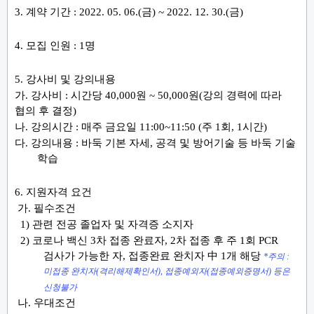
3.
계약 기간
:
2022. 05. 06.(
금
) ~ 2022. 12. 30.(
금
)
4.
모집 인원
: 1
명
5.
강사비 및 강의내용
가
.
강사비
:
시간당
40,000
원
~ 50,000
원
(
강의 경력에 따라
협의 후 결정
)
나
.
강의시간
:
매주 금요일
11:00~11:50 (
주
1
회
, 1
시간
)
다
.
강의내용
:
바둑 기본 자세
,
공격 및 방어기술 등 바둑 기술
학습
6.
지원자격 요건
가
.
필수조건
1)
관련 전공 졸업자 및 자격증 소지자
2)
코로나 백신
3
차 접종 완료자
, 2
차 접종 후 주
1
회
PCR
검사가 가능한 자
,
접종완료 완치자
中
1
개 해당
*
주의
:
미접종 완치자
(
격리해제확인서
),
접종예외자
(
접종예외증명서
)
등은
신청불가
나
.
우대조건