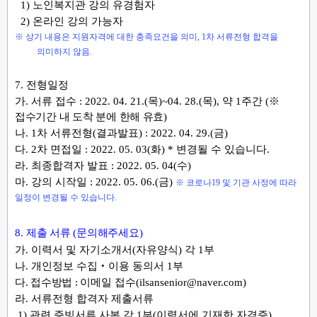
1)
노인복지관 강의 유경험자
2)
온라인 강의 가능자
※
상기 내용은 지원자격에 대한 충족요건을 의미
, 1
차 서류전형 합격을
의미하지 않음
.
7.
전형일정
가
.
서류 접수
: 2022. 04. 21.(목
)~04. 28.(목
),
약 1
주간
(
※
접수기간 내 도착 분에 한해 유효
)
나
. 1
차 서류전형
(
결과발표
) : 2022. 04. 29.(금
)
다
. 2
차 면접일
: 2022. 05. 03(
화
) * 변경될 수 있습니다.
라
.
최종합격자 발표
: 2022. 05. 04(
수
)
마
.
강의 시작일
: 2022. 05. 06.(
금
)
※
코로나
19
및 기관 사정에 따라
일정이 변경될 수 있습니다
.
8.
제출 서류 (문의해주세요)
가
.
이력서 및 자기소개서
(
자유양식
)
각
1
부
나
.
개인정보 수집
‧
이용 동의서
1
부
다
.
접수방법
:
이메일 접수
(ilsansenior@naver.com
)
라
.
서류전형 합격자 제출서류
1)
관련 증빙서류 사본 각
1
부
(
이력서에 기재한 자격증
)