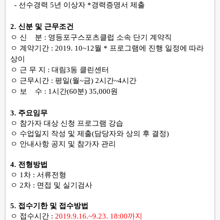
-
선수경력
5
년 이상자
*
경력증명서 제출
2.
신분 및 근무조건
ㅇ 신 분
:
영등포구스포츠클럽 소속 단기 계약직
ㅇ 계약기간
: 2019. 10~12
월
*
프로그램에 진행 일정에 따라
상이
ㅇ 근 무 지
:
대림
3
동 클린센터
ㅇ 근무시간
:
평일
(
월
~
금
) 2
시간
~4
시간
ㅇ 보 수
: 1
시간
(60
분
) 35,000
원
3.
주요임무
ㅇ 참가자 대상 신청 프로그램 강습
ㅇ 수업일지 작성 및 제출
(
담당자와 상의 후 결정
)
ㅇ 안내사항 공지 및 참가자 관리
4.
전형방법
ㅇ
1
차
:
서류전형
ㅇ
2
차
:
면접 및 실기검사
5.
접수기한 및 접수방법
ㅇ 접수시간
:
2019.9.16.~9.23. 18:00
까지