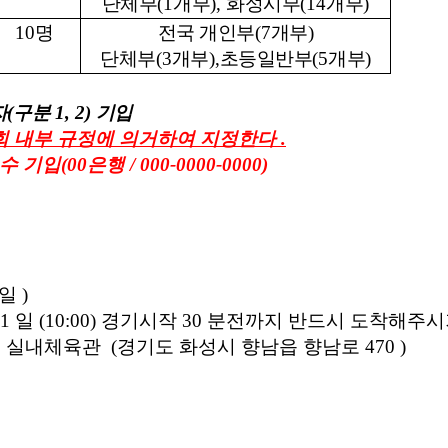
단체부
(1
개부
),
화성시부
(14
개부
)
10
명
전국 개인부
(7
개부
)
단체부
(3
개부
),
초등일반부
(5
개부
)
자
(
구분
1, 2)
기입
협회 내부 규정에 의거하여 지정한다
.
수 기입
(00
은행
/ 000-0000-0000)
일
)
1
일
(10:00) 경기
시작
30
분전까지 반드시 도착해주시
 실내체육관
(
경기도 화성시 향남읍 향남로
470 )