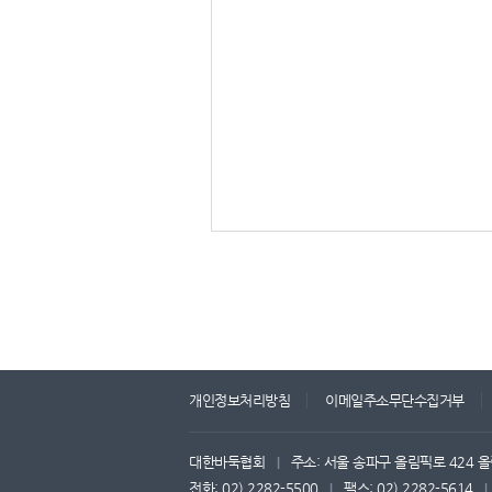
개인정보처리방침
이메일주소무단수집거부
대한바둑협회
주소: 서울 송파구 올림픽로 424 올
|
전화: 02) 2282-5500
팩스: 02) 2282-5614
|
|