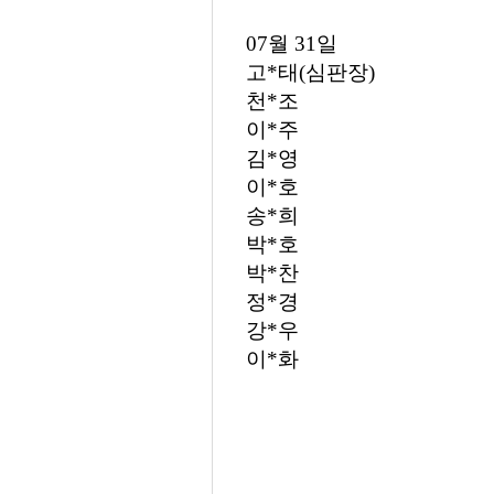
07월 31일
고*태(심판장)
천*조
이*주
김*영
이*호
송*희
박*호
박*찬
정*경
강*우
이*화