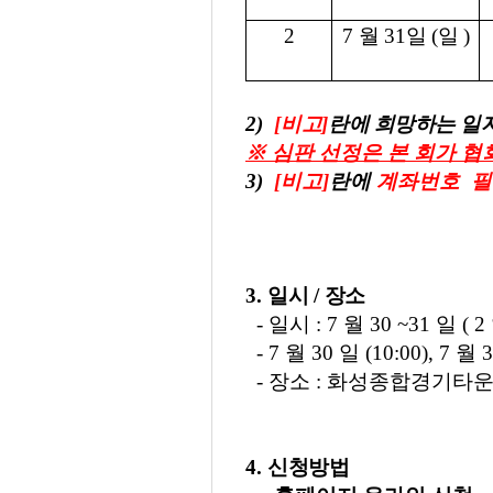
2
7
월
31
일
(
일
)
2)
[
비고
]
란에 희망하는 일
※ ​​
심판 선정은 본 회가 
3)
[
비고
]
란에
계좌번호 필
3.
일시
/
장소
-
일시
: 7
월 30
~31
일
( 2
- 7
월 30
일
(10:00), 7
월 3
-
장소
:
화성종합경기타운
4.
신청방법