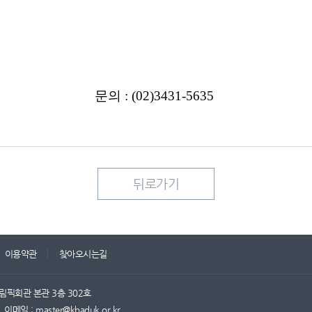
문의 : (02)3431-5635
뒤로가기
이용약관
찾아오시는길
림픽회관 본관 3층 302호
이메일 : master@kbaduk.or.kr