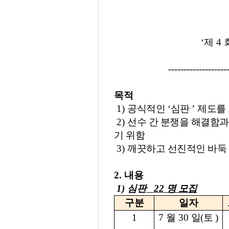
‘
제
4
-------------------
목적
1)
공식적인
‘
심판
’
제도를
2)
선수 간 분쟁을 해결함과
기 위함
3)
깨끗하고 선진적인 바둑
2.
내용
1)
심판
22
명 모집
구분
일자
1
7
월
30
일
(
토
)