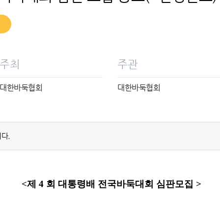
주최
주관
대한바둑협회
대한바둑협회
다.
<
제
4
회 대통령배 전국바둑대회 심판모집
>