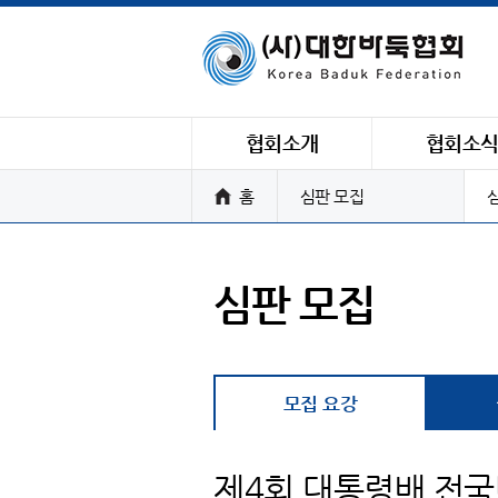
협회소개
협회소
홈
심판 모집
심판 모집
모집 요강
제4회 대통령배 전국