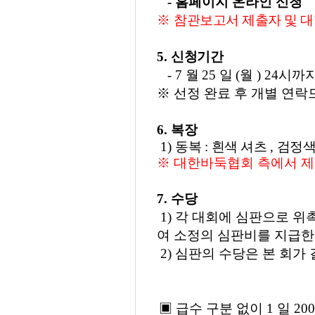
-
홈페이지 온라인 신청
※
참관보고서 제출자 및 대
5.
신청기간
- 7
월
25
일
(월
) 24시까
※
선정 완료 후 개별 연
6.
복장
1)
동복
:
흰색 셔츠
,
검정색
※
대한바둑협회 측에서 제
7.
수당
1)
각 대회에 심판으로 위
여 소정의 심판비를 지급
2)
심판의 수당은 본 회가
▣
급수 구분 없이
1
일 2
00