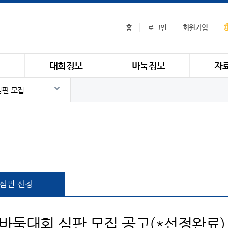
홈
로그인
회원가입
식
대회정보
바둑정보
자
심판 모집
심판 신청
바둑대회 심판 모집 공고(*선정완료)