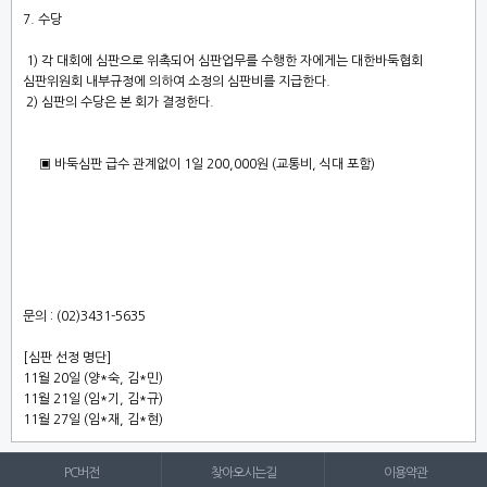
7.
수당
1)
각 대회에 심판으로 위촉되어 심판업무를 수행한 자에게는 대한바둑협회
심판위원회
내부규정에 의하여 소정의 심판비를 지급한다
.
2)
심판의 수당은 본 회가 결정한다
.
▣ 바둑심판 급수 관계없이 1일 20
0,000
원 (교통비, 식대 포함)
문의
: (02)3431-5635
[심판 선정 명단]
11월 20일 (양*숙, 김*민)
11월 21일 (임*기, 김*규)
11월 27일 (임*재, 김*현)
PC버전
찾아오시는길
이용약관