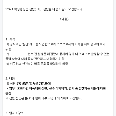
‘2021 학생랭킹전 심판(5차)'
심판
을 다음과 같이 모집합니다
.
--------------------------------------------------
<
다음
>
--------------------------------------
------------
1.
목적
1)
공식적인
‘
심판
’
제도를 도입함으로써 스포츠로서의 바둑을 더욱 공고히 하기
위함
2
)
선수 간 분쟁을 해결함과 동시에 경기 내
·
외적으로 발생할 수 있는
돌발 상황에 대해
즉각
판단하고
대응하기 위함
3)
깨끗하고 선진적인 바둑 문화를 확립하기 위함
2.
내용
1)
심판
6명 모집 (일자별 2명 모집)
​
- 업무 : 오프라인 바둑대회 심판, 선수 이의제기, 경기 중 발생하는 내용에 대한
판정
※
심판 선정은 본 회가 협회 내부 규정에 의거하여 지정한다
.
3.
일자
/
장소