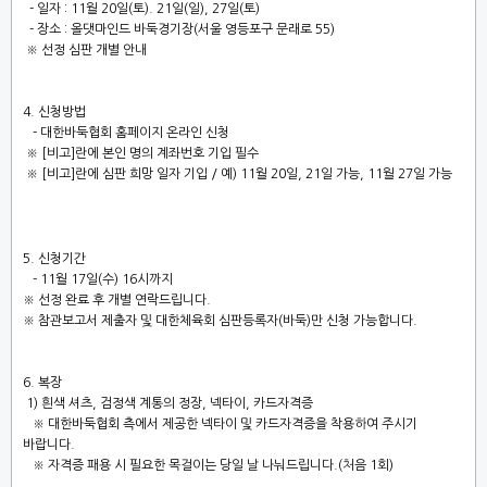
- 일자 : 11
월 20일(토). 21일(일), 27일(토)
- 장소 : 올댓마인드 바둑경기장(서울 영등포구 문래로 55)
※ 선정 심판 개별 안내
4.
신청방법
- 대한바둑협회
홈페이지 온라인 신청
※ [비고]
란에
본인 명의 계좌번호
기입 필수
※ [비고]
란에
심판 희망 일자 기입 / 예) 11월 20일, 21일 가능, 11월 27일 가능​
5.
신청기간
- 11
월 17
일
(수
) 16시
까지
※
선정 완료 후 개별 연락드립니다
.
※ 참관보고서 제출자 및 대한체육회 심판등록자(바둑)만 신청 가능합니다.
6. 복장
1) 흰색 셔츠, 검정색 계통의 정장, 넥타이, 카드자격증
※ 대한바둑협회 측에서 제공한 넥타이 및 카드자격증을 착용하여 주시기
바랍니다.
※ 자격증 패용 시 필요한 목걸이는 당일 날 나눠드립니다.(처음 1회)