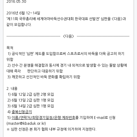
2016.05.30
2016
년
6
월
12~14
일
‘
제
11
회 국무총리배 세계아마바둑선수권대회 한국대표 선발전
‘
심판
을
<
다음
>
과
같이 모집합니다
.
-------------------------------------------- <
다음
> -------------------------------------------
목적
1)
공식적인
‘
심판
’
제도를 도입함으로써 스포츠로서의 바둑을 더욱 공고히 하기
위함
2
)
선수 간 분쟁을 해결함과 동시에 경기 내
·
외적으로 발생할 수 있는 돌발 상황에
대해
즉각
판단하고 대응하기 위함
3)
깨끗하고 선진적인 바둑 문화를 확립하기 위함
2.
내용
1) 6
월
12
일
2
급 심판
2
명 모집
2) 6
월
13
일
2
급 심판
1
명 모집
3) 6
월
14
일
2
급 심판
1
명 모집
4)
중복신청금지
5)
이름
/
연락처
/
희망경기일정
/
은행
·
계좌번호
를 기입하여
E-mail
로 신청
(master@kbaduk.or.kr)
※
심판 선정은 본 회가 협회 내부 규정에 의거하여 지정한다
.