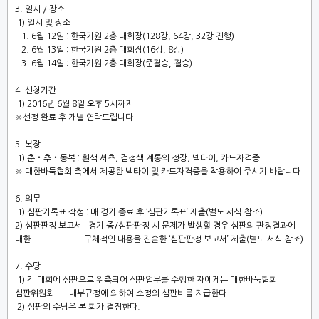
3.
일시
/
장소
1)
일시 및 장소
1. 6
월
12
일
:
한국기원
2
층 대회장
(128
강
, 64
강
, 32
강 진행
)
2. 6
월
13
일
:
한국기원
2
층 대회장
(16
강
, 8
강
)
3. 6
월
14
일
:
한국기원
2
층 대회장
(
준결승
,
결승
)
4.
신청기간
1) 2016
년
6
월
8
일 오후
5
시까지
※
선정 완료 후 개별 연락드립니다
.
5.
복장
1)
춘
‧
추
‧
동복
:
흰색 셔츠
,
검정색 계통의 정장
,
넥타이
,
카드자격증
※
대한바둑협회 측에서 제공한 넥타이 및 카드자격증을 착용하여 주시기 바랍니다
.
6.
의무
1)
심판기록표 작성
:
매 경기 종료 후
‘
심판기록표
’
제출
(
별도 서식 참조
)
2)
심판판
정 보
고서
:
경기 중
/
심판판정 시 문제가 발생할 경우 심판의 판정결과에
대한
구체적인 내용을 진술한
‘
심판판정 보고서
’
제출
(
별도 서식 참조
)
7.
수당
1)
각 대회에 심판으로 위촉되어 심판업무를 수행한 자에게는 대한바둑협회
심판위원회
내부규정에 의하여 소정의 심판비를 지급한다
.
2)
심판의 수당은 본 회가 결정한다
.