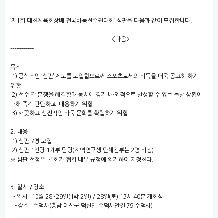
‘
제
1
회 대한체육회장배 전국바둑선수권대회
’
심판
을 다음과 같이 모집합니다
.
--------------------------------------------------
<
다음
>
--------------------------------------
------------
목적
1)
공식적인
‘
심판
’
제도를 도입함으로써 스포츠로서의 바둑을 더욱 공고히 하기
위함
2
)
선수 간 분쟁을 해결함과 동시에 경기 내
·
외적으로 발생할 수 있는 돌발 상황에
대해
즉각
판단하고
대응하기 위함
3)
깨끗하고 선진적인 바둑 문화를 확립하기 위함
2.
내용
1)
심판
7
명 모집
2)
심판
1
인당
1
개부 담당
(
지역연구생 단체전부는
2
명 배정
)
※
심판 선정은 본 회가 협회 내부 규정에 의거하여 지정한다
.
3.
일시
/
장소
-
일시
: 10
월
28~29
일
(1
박
2
일
) / 28
일
(
토
) 13
시
40
분 개회식
-
장소
:
수덕사
(
충남 예산군 덕산면 수덕사안길
79
수덕사
)