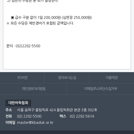
2)
심판의 수당은 본 회가 결정한다
.
▣
급수 구분 없이
1
일
200,000
원
(
심판장
250,000
원
)
※
모든 수당은 제반경비가 포함된 금액입니다
.
문의
: (02)2282-5500
PC버전
찾아오시는길
이용약관
개인정보처리방침
이메일주소무단수집거부
대한바둑협회
주소
서울 송파구 올림픽로 424 올림픽회관 본관 3층 302호
전화
02) 2282-5500
팩스
02) 2282-5614
이메일
master@kbaduk.or.kr