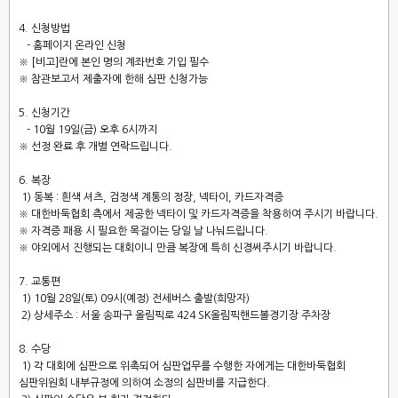
4.
신청방법
- 홈페이지 온라인 신청
※
[
비고
]
란에 본인 명의 계좌번호 기입 필수
※
참관보고서 제출자에 한해 심판 신청가능
5.
신청기간
- 10
월
19
일
(
금
)
오후
6
시까지
※
선정 완료 후 개별 연락드립니다
.
6.
복장
1)
동복
:
흰색 셔츠
,
검정색 계통의 정장
,
넥타이
,
카드자격증
※
대한바둑협회 측에서 제공한 넥타이 및 카드자격증을 착용하여 주시기 바랍니다
.
※
자격증 패용 시 필요한 목걸이는 당일 날 나눠드립니다
.
※
야외에서 진행되는 대회이니 만큼 복장에 특히 신경써주시기 바랍니다
.
7.
교통편
1) 10
월
28
일
(
토
) 09
시
(
예정
)
전세버스 출발
(
희망자
)
2)
상세주소
:
서울 송파구 올림픽로
424 SK
올림픽핸드볼경기장 주차장
8.
수당
1)
각 대회에 심판으로 위촉되어 심판업무를 수행한 자에게는 대한바둑협회
심판위원회 내부규정에 의하여 소정의 심판비를 지급한다
.