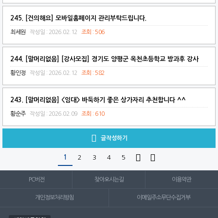
245. [건의해요] 모바일홈페이지 관리부탁드립니다.
최세원
작성일 : 2026.02.12
조회 : 506
244. [말머리없음] [강사모집] 경기도 양평군 옥천초등학교 방과후 강사
황인정
작성일 : 2026.02.12
조회 : 582
243. [말머리없음] <임대> 바둑하기 좋은 상가자리 추천합니다 ^^
황순주
작성일 : 2026.02.09
조회 : 610

글작성하기


1
2
3
4
5
PC버전
찾아오시는길
이용약관
개인정보처리방침
이메일주소무단수집거부