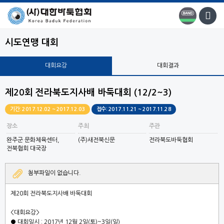
시도연맹 대회
대회요강
대회결과
제20회 전라북도지사배 바둑대회 (12/2~3)
기간: 2017.12.02 ~ 2017.12.03
접수: 2017.11.21 ~ 2017.11.28
장소
주최
주관
완주군 문화체육센터,
(주)새전북신문
전라북도바둑협회
전북협회 대국장
첨부파일이 없습니다.
제
20
회 전라북도지사배 바둑대회
<
대회요강
>
●
대회일시
: 2017
년
12
월
2
일
(
토
)~3
일
(
일
)