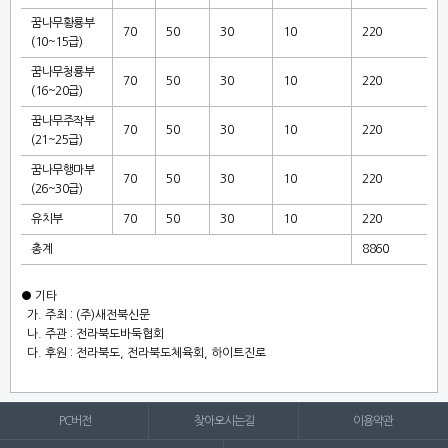
꿈나무황룡부
70
50
30
10
220
(10~15
급
)
꿈나무청룡부
70
50
30
10
220
(16~20
급
)
꿈나무주작부
70
50
30
10
220
(21~25
급
)
꿈나무행마부
70
50
30
10
220
(26~30
급
)
유치부
70
50
30
10
220
총계
8860
●
기타
가
.
주최
: (
주
)
새전북신문
나
.
주관
:
전라북도바둑협회
다
.
후원
:
전라북도
,
전라북도체육회
,
하이트진로
PC버전
찾아오시는길
이용약관