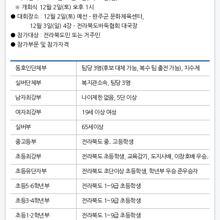
※
개회식
12
월
2
일
(
토
)
오후
1
시
●
대회장소
: 12
월
2
일
(
토
)
예선
-
완주군 문화체육센터
,
12
월
3
일
(
일
) 4
강
-
전라북도바둑협회 대국장
●
참가대상
:
전라북도민 또는 거주민
●
참가부문 및 참가자격
동호인단체부
팀당
3
명
(
후보 대체 가능
,
복수 팀 출전 가능
),
치수제
실버단체부
복지관소속
,
팀당
3
명
남자최강부
나이제한 없음
, 5
단 이상
여자최강부
19
세 이상 여성
실버부
65
세이상
중고등부
전라북도 중
․
고등학생
초등최강부
전라북도 초등학생
,
교육감기
,
도지사배
,
이창호배 우승
․
준우
초등유단자부
전라북도 초단이상 초등학생
,
학년부 우승 준우승자
초등
5-6
학년부
전라북도
1~9
급 초등학생
초등
3-4
학년부
전라북도
1~9
급 초등학생
초등
1-2
학년부
전라북도
1~9
급 초등학생