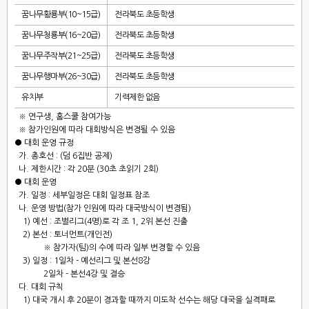
꿈나무황룡부
(10~15
급
)
전라북도 초등학생
꿈나무청룡부
(16~20
급
)
전라북도 초등학생
꿈나무주작부
(21~25
급
)
전라북도 초등학생
꿈나무행마부
(26~30
급
)
전라북도 초등학생
유치부
기력제한 없음
※
연구생
,
홈스쿨 참여가능
※
참가인원에 따라 대회방식은 변경될 수 있음
●
대회 운영 규정
가
.
총호선
: (
덤
6
집반 공제
)
나
.
제한시간
:
각
20
분
(30
초 초읽기
2
회
)
●
대회 운영
가
.
일정
:
세부일정은 대회 일정표 참조
나
.
운영 방법
(
참가 인원에 따라 대국방식이 변경됨
)
1)
예선
:
조별리그
(4
명
)
로 각 조
1, 2
위 본선 진출
2)
본선
:
토너먼트
(
개인전
)
※
참가자
(
팀
)
의 수에 따라 일부 변경할 수 있음
3)
일정
: 1
일차
-
예선리그 및 본선
8
강
2
일차
-
본선
4
강 및 결승
다
.
대회 규칙
1)
대국 개시 후
20
분이 경과할 때까지 미도착 선수는 해당 대국을 실격패로