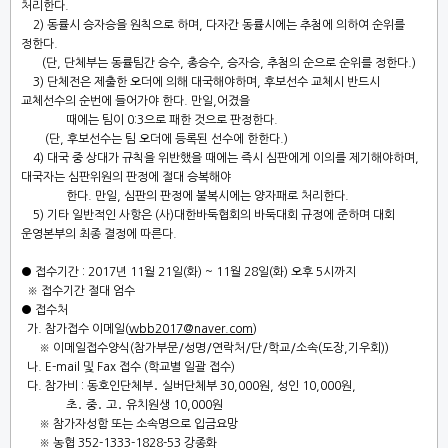
처리한다
.
2)
동률시 승자승을 원칙으로 하며
,
다자간 동률시에는 추첨에 의하여 순위를
정한다
.
(
단
,
단체부는 동률팀간 승수
,
총승수
,
승자승
,
추첨의 순으로 순위를 정한다
.)
3
)
단체전은 제출한 오더에 의해 대국해야하며
,
후보선수 교체시 반드시
교체선수의 순번에 들어가야 한다.
만일
,
어겼을
때에는 팀이
0:3
으로 패한 것으로 판정한다
.
(
단
,
후보선수는 팀 오더에 등록된 선수에 한한다
.)
4
)
대국 중 상대가 규칙을 위반했을 때에는 즉시 심판에게 이의를
제기해야하며
,
대국자는 심판위원의 판정에 절대 승복해야
한다
.
만일
,
심판의 판정에 불복시에는 양자패로 처리한다
.
5)
기타 일반적인 사항은
(
사
)
대한바둑협회의 바둑대회 규정에 준하며 대회
운영본부의 최종 결정에 따른다
.
●
접수기간
: 2017
년
11
월
21
일
(
화
) ~ 11
월
28
일
(
화
)
오후
5
시까지
※
접수기간 절대 엄수
●
접수처
가
.
참가접수 이메일
(
wbb2017@naver.com
)
※
이메일접수양식
(
참가부문
/
성명
/
연락처
/
단
/
학교
/
소속
(
도장
,
기우회
))
나
. E-mail
및
Fax
접수
(
학교별 일괄 접수
)
다
.
참가비
:
동호인단체부
․
실버단체부
30,000
원
,
성인
10,000
원
,
초
․
중
․
고
․
유치원생
10,000
원
※
참가자성함 또는 소속명으로 입금요망
※
농협
352-1333-1828-53
강종화