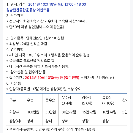
1. 일시, 장소
:
2014년 10월 18일(토), 13:00 - 18:00
성남탄천종합운동장 이벤트홀
2. 참가자격
* 성남시의 회원소속 직장 기우회에 소속된 사람으로써,
* 만30세 이상 성인(남녀노소 제한없음)
3. 경기종목
: 단체전(5인 1팀)으로 진행
* 최강부 : 24팀 선착순 마감
4. 경기방법
* 4회전 대국으로, 스위스리그 방식을 준용하여 순위 결정
* 종목별로 총호선을 원칙으로 함
* 대국시간 준수를 위하여 초시계를 사용함.
5. 참가신청 및 접수기간 등
* 접수기간 :
2014년 10월 10일(금) 한 (접수연장)
* 참가비 : 5만원(팀당)
6. 시상 등
* 입상자(종목별 10팀)에게는 상장(패) 및 부상 수여
우수상
장려상
특별상
구분
우승
준우승
참가상
(3-4위)
(5-6위)
(7-10위)
최강부
100만원
50만원
30만*2팀
15만*2팀
10만*4팀
5만*2
상장(패)
상패
상패
상패
상장
상장
-
* 프로기사(유창혁, 김만수 등)와의 수담, 참가 기념품 제공 등