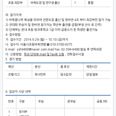
초등 최강부
바둑도장 및 연구생 출신
1
통합
라
.
참가자격
1)
바둑꿈나무 육성을 위하여 전문도장 출신 및 한바연
4
조 부터 최강부만 참가 가능
2)
전대회 우승자 및 한바연 참가자는 학년부 출전을 금함
(
부정 선수 로 간주
)
3)
단체부는 관내 초등 방과후학교
1
급 이하 급증소지 한 학생만 출전가능
4.
접수방법
가
.
접수기간
: 2014.9.29.(
월
) ~ 10.10.(
금
)
까지
나
.
접수처
:
서울시초등바둑연맹
☎
010-3780-6375
E-mail : ysh9400@naver.com mail Fax: 02-394-6498
발송 후 연락요망
다
.
신청방법
:
학교 단위로
mail
및
fax
로 신청
,
전화접수사절
5.
경기 방법
예선
본선
총 호선
제한시간
조별 리그
토너먼트
덤
6
집 반
당일 발표
6.
입상자 시상 내역
번호
구분
우승
준우승
공동
3
위
1
유치부