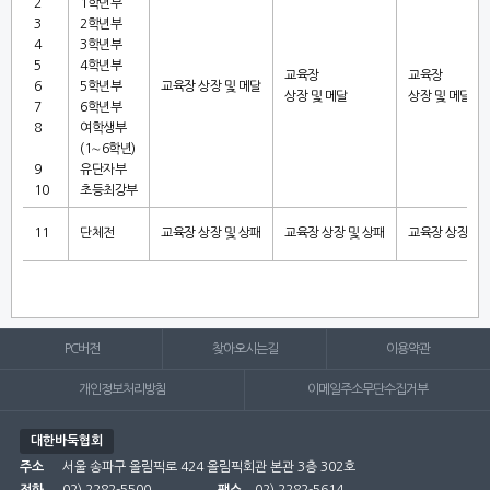
2
1
학년부
3
2
학년부
4
3
학년부
5
4
학년부
교육장
교육장
6
5
학년부
교육장 상장 및 메달
상장 및 메달
상장 및 메달
7
6
학년부
8
여학생부
(1
∼
6
학년
)
9
유단자부
10
초등최강부
11
단체전
교육장 상장 및 상패
교육장 상장 및 상패
교육장 상장 및 
PC버전
찾아오시는길
이용약관
개인정보처리방침
이메일주소무단수집거부
대한바둑협회
주소
서울 송파구 올림픽로 424 올림픽회관 본관 3층 302호