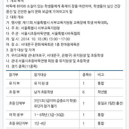
1.
개최 목적
바둑에 취미와 소질이 있는 학생들에게 축제의 장을 마련하여
,
학생들의 심신
건강
증진 및 건전한 놀이 문화 보급에 기여하고자 함
2.
대회 개요
가
.
행사명
:
제
11
회 서울특별시 서부교육지원청 교육장배 학생 바둑대회
』
나
.
주 최
:
서울특별시 서부교육지원청
다
.
주 관
:
서울시초등바둑연맹
,
서울특별시바둑협회
라
.
일 시
: 2014. 10. 18.(
토
) 13:00 ~17:00
마
.
장 소
:
서대문구 문화체육회관
1
층 한마음체육관
3.
참가 대상 및 자격
가
.
우리교육청 관내
(
마포구
,
서대문구
,
은평구
)
유치원생 및 초등학생
나
.
관내 서울시초등바둑연맹 회원 중 유치원생 및 초등학생
다
.
경기 종목
(11
종목
)
참가부
참가대상
종목수
비고
유 치 부
유 치 원 생
1
통합
초 등 부
남자 초등학생
6
학년별
3
인
1
조
(1
급이하 급증소지 학생
)
초등 단체부
1
동일교
1
팀만 출전가능
유단자 참가 불가
여 학 생 부
1 ~ 6
학년
(1
급
~30
급
)
1
통합
초등 유단자부
1
단
-4
단
1
통합