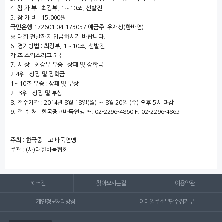
4. 참 가 부 : 최강부, 1～10조, 선발전
5. 참 가 비 : 15,000원
국민은행 172601-04-173057 예금주: 유재성(한바연)
※ 대회 전날까지 입금하시기 바랍니다.
6. 경기방법 : 최강부, 1～10조, 선발전
각 조 스위스리그 5국
7. 시 상 : 최강부 우승 : 상패 및 장학금
2-4위 : 상장 및 장학금
1～10조 우승 : 상패 및 부상
2 - 3위 : 상장 및 부상
8.
접수기간 : 2014년 8월 18일(월) ～ 8월 20일 (수) 오후 5시 마감
9. 접 수 처 : 한국중고바둑연맹 ℡. 02-2296-4860 F. 02-2296-4863
주최 : 한국중ㆍ고 바둑연맹
주관 : (사)대한바둑협회
PC버전
찾아오시는길
이용약관
개인정보처리방침
이메일주소무단수집거부