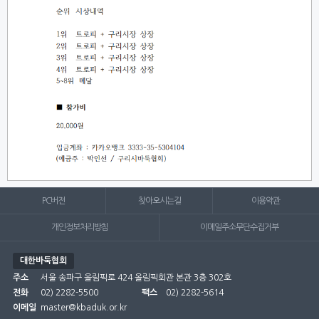
PC버전
찾아오시는길
이용약관
개인정보처리방침
이메일주소무단수집거부
대한바둑협회
주소
서울 송파구 올림픽로 424 올림픽회관 본관 3층 302호
전화
02) 2282-5500
팩스
02) 2282-5614
이메일
master@kbaduk.or.kr