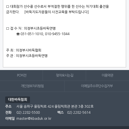
□ 대회참가 선수중 선수로서 부적절한 행위를 한 선수는 차기대회 출전을
금지한다. [바둑지도자분들의 사전교육을 부탁드립니다]
□ 접 수 처 : 의정부시초등바둑연맹
☎ 031-851-1010, 010-9455-1844
주 최 : 의정부시바둑협회
주 관 : 의정부시초등바둑연맹
PC버전
찾아오시는길
이용약관
개인정보처리방침
이메일주소무단수집거부
대한바둑협회
주소
서울 송파구 올림픽로 424 올림픽회관 본관 3층 302호
전화
02) 2282-5500
팩스
02) 2282-5614
이메일
master@kbaduk.or.kr