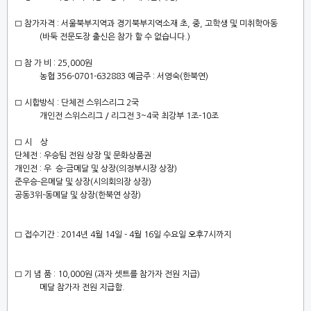
□ 참가자격 : 서울북부지역과 경기북부지역소재 초, 중, 고학생 및 미취학아동
(바둑 전문도장 출신은 참가 할 수 없습니다.)
□ 참 가 비 : 25,000원
농협 356-0701-632883 예금주 : 서영숙(한북연)
□ 시합방식 : 단체전 스위스리그 2국
개인전 스위스리그 / 리그전 3~4국 최강부 1조-10조
□ 시 상
단체전 : 우승팀 전원 상장 및 문화상품권
개인전 : 우 승-금메달 및 상장(의정부시장 상장)
준우승-은메달 및 상장(시의회의장 상장)
공동3위-동메달 및 상장(한북연 상장)
□ 접수기간 : 2014년 4월 14일 - 4월 16일 수요일 오후7시까지
□ 기 념 품 : 10,000원 (과자 셋트를 참가자 전원 지급)
메달 참가자 전원 지급함.