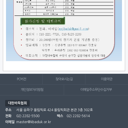
PC버전
찾아오시는길
이용약관
개인정보처리방침
이메일주소무단수집거부
대한바둑협회
주소
서울 송파구 올림픽로 424 올림픽회관 본관 3층 302호
전화
02) 2282-5500
팩스
02) 2282-5614
이메일
master@kbaduk.or.kr