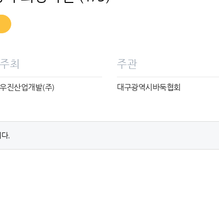
주최
주관
우진산업개발(주)
대구광역시바둑협회
다.