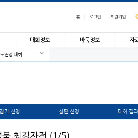
홈
로그인
회원가입
식
대회정보
바둑정보
자
도연맹 대회
참가 신청
심판 신청
대회 결
북 최강자전 (1/5)