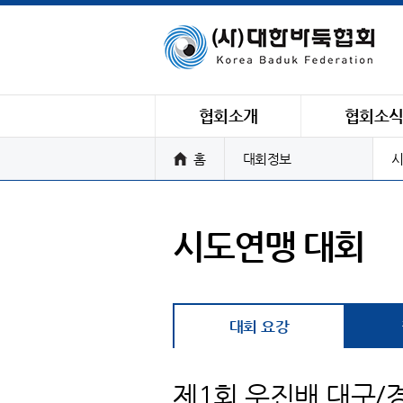
협회소개
협회소
홈
대회정보
시
시도연맹 대회
대회 요강
제1회 우진배 대구/경