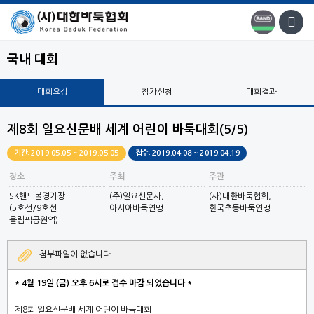
국내 대회
대회요강
참가신청
대회결과
제8회 일요신문배 세계 어린이 바둑대회(5/5)
기간: 2019.05.05 ~ 2019.05.05
접수: 2019.04.08 ~ 2019.04.19
장소
주최
주관
SK핸드볼경기장
(주)일요신문사,
(사)대한바둑협회,
(5호선/9호선
아시아바둑연맹
한국초등바둑연맹
올림픽공원역)
첨부파일이 없습니다.
* 4월 19일 (금) 오후 6시로 접수 마감 되었습니다 *
제
8
회 일요신문배 세계 어린이 바둑대회