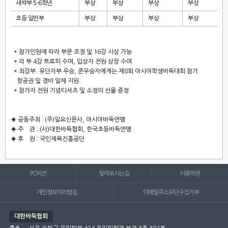
새싹부
5-6
학년
부상
부상
부상
부상
초등 일반부
부상
부상
부상
부상
*
참가인원에 따라 부문 조정 및
16
강 시상 가능
*
각 부
4
강 트로피 수여
,
입상자 전원 상장 수여
*
최강부
.
유단자부 우승
,
준우승자에게는 제
8
회 아시아학생바둑대회 참가
항공권 및 경비 일체 지원
.
*
참가자 전원 기념티셔츠 및 소정의 선물 증정
◈
공동주최
: (
주
)
일요신문사
,
아시아바둑연맹
◈
주 관
: (
사
)
대한바둑협회
,
한국초등바둑연맹
◈
후 원
:
국민체육진흥공단
PC버전
찾아오시는길
이용약관
개인정보처리방침
이메일주소무단수집거부
대한바둑협회