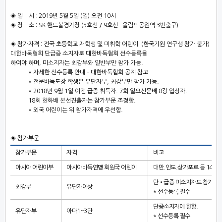
◈
일 시
: 2019
년
5
월
5
일
(
일
)
오전
10
시
◈
장 소
: SK
핸드볼경기장
(5
호선
/ 9
호선 올림픽공원역 3번출구)
◈
참가자격
:
전국 초등학교 재학생 및 미취학 어린이
(
한국기원 연구생 참가 불가
)
대한바둑협회 단급증 소지자로 대한바둑협회 선수등록을
하여야 하며
,
미소지자는 최강부와 일반부만 참가 가능
.
*
자세한 선수등록 안내
–
대한바둑협회 공지 참고
*
전문바둑도장 학생은 유단자부
,
최강부만 참가 가능
.
* 2018
년
9
월
1
일 이전 급증 취득자
. 7
회 일요신문배
8
강 입상자
.
18
회 한화배 본선진출자는 참가부문 조정함
.
*
외국 어린이는 위 참가자격에 우선함.
◈
참가부문
참가부문
자격
비고
아시아 어린이부
아시아바둑연맹 회원국 어린이
대만
.
인도
.
상가포르 등
14
개
단
•
급증 미소지자도 참가가
최강부
유단자이상
*
선수등록 필수
단증소지자에 한함
.
유단자부
아마
1~3
단
*
선수등록 필수