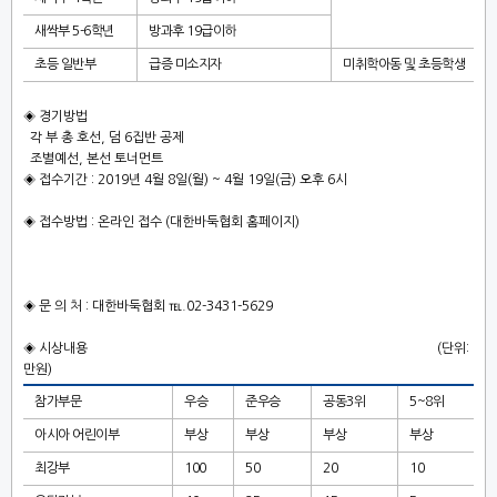
새싹부
5-6
학년
방과후
19
급이하
초등 일반부
급증 미소지자
미취학아동 및 초등학생
◈
경기방법
각 부 총 호선
,
덤
6
집반 공제
조별예선
,
본선 토너먼트
◈
접수기간
: 2019
년
4
월
8
일
(
월
) ~ 4
월
19
일
(
금
)
오후
6
시
◈
접수방법
:
온라인 접수
(
대한바둑협회 홈페이지
)
◈
문 의 처
:
대한바둑협회
℡
.02-3431-5629
◈
시상내용
(
단위
:
만원
)
참가부문
우승
준우승
공동
3
위
5~8
위
아시아 어린이부
부상
부상
부상
부상
최강부
100
50
20
10