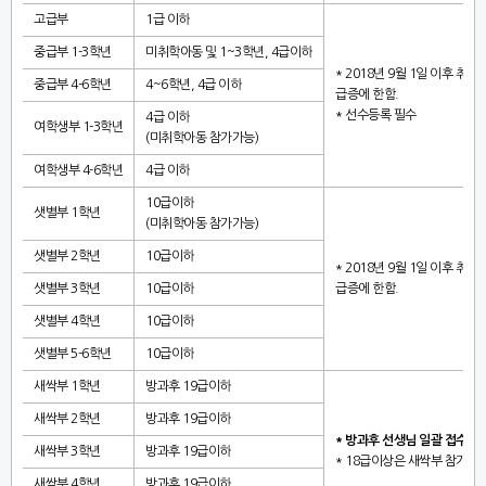
고급부
1
급 이하
중급부
1-3
학년
미취학아동 및
1~3
학년
, 4
급이하
* 2018
년
9
월
1
일 이후 취득
중급부
4-6
학년
4~6
학년
, 4
급 이하
급증에 한함
.
*
선수등록 필수
4
급 이하
여학생부
1-3
학년
(미취학아동 참가가능)
여학생부
4-6
학년
4
급 이하
10급이하
샛별부
1
학년
(미취학아동 참가가능)
샛별부
2
학년
10
급이하
* 2018
년
9
월
1
일 이후 취득
샛별부
3
학년
10
급이하
급증에 한함
.
샛별부
4
학년
10
급이하
샛별부
5-6
학년
10
급이하
새싹부
1
학년
방과후
19
급이하
새싹부
2
학년
방과후
19
급이하
*
방과후 선생님 일괄 접수
새싹부
3
학년
방과후
19
급이하
* 18
급이상은 새싹부 참가 불
새싹부
4
학년
방과후
19
급이하