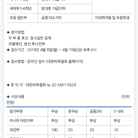
새싹부
5-6
학년
방과후
19
급이하
초등 일반부
급증 미소지자
미취학아동 및 초등학생
◈
경기방법
각 부 총 호선
,
덤
6
집반 공제
조별예선
,
본선 토너먼트
◈
접수기간
: 2019
년
4
월
8
일
(
월
) ~ 4
월
19
일
(
금
)
오후
6
시
◈
접수방법
:
온라인 접수
(
대한바둑협회 홈페이지
)
◈
문 의 처
:
대한바둑협회
℡
.02-3431-5629
◈
시상내용
(
단위
:
만원
)
참가부문
우승
준우승
공동
3
위
5~8
위
아시아 어린이부
부상
부상
부상
부상
최강부
100
50
20
10