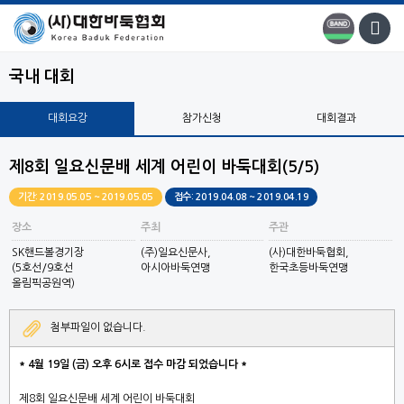
국내 대회
대회요강
참가신청
대회결과
제8회 일요신문배 세계 어린이 바둑대회(5/5)
기간: 2019.05.05 ~ 2019.05.05
접수: 2019.04.08 ~ 2019.04.19
장소
주최
주관
SK핸드볼경기장
(주)일요신문사,
(사)대한바둑협회,
(5호선/9호선
아시아바둑연맹
한국초등바둑연맹
올림픽공원역)
첨부파일이 없습니다.
* 4월 19일 (금) 오후 6시로 접수 마감 되었습니다 *
제
8
회 일요신문배 세계 어린이 바둑대회