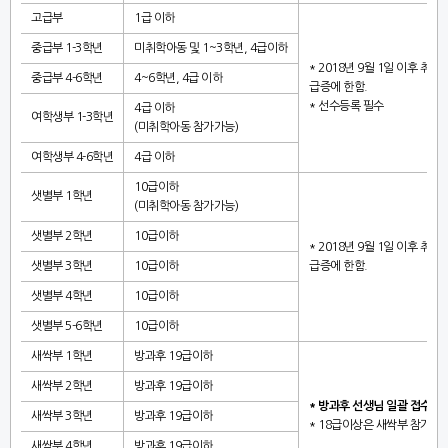
고급부
1
급 이하
중급부
1-3
학년
미취학아동 및
1~3
학년
, 4
급이하
* 2018
년
9
월
1
일 이후 취득
중급부
4-6
학년
4~6
학년
, 4
급 이하
급증에 한함
.
*
선수등록 필수
4
급 이하
여학생부
1-3
학년
(미취학아동 참가가능)
여학생부
4-6
학년
4
급 이하
10급이하
샛별부
1
학년
(미취학아동 참가가능)
샛별부
2
학년
10
급이하
* 2018
년
9
월
1
일 이후 취득
샛별부
3
학년
10
급이하
급증에 한함
.
샛별부
4
학년
10
급이하
샛별부
5-6
학년
10
급이하
새싹부
1
학년
방과후
19
급이하
새싹부
2
학년
방과후
19
급이하
*
방과후 선생님 일괄 접수
새싹부
3
학년
방과후
19
급이하
* 18
급이상은 새싹부 참가 불
새싹부
4
학년
방과후
19
급이하