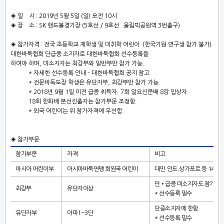
◈
일 시
: 2019
년
5
월
5
일
(
일
)
오전
10
시
◈
장 소
: SK
핸드볼경기장
(5
호선
/ 9
호선 올림픽공원역 3번출구)
◈
참가자격
:
전국 초등학교 재학생 및 미취학 어린이
(
한국기원 연구생 참가 불가
)
대한바둑협회 단급증 소지자로 대한바둑협회 선수등록을
하여야 하며
,
미소지자는 최강부와 일반부만 참가 가능
.
*
자세한 선수등록 안내
–
대한바둑협회 공지 참고
*
전문바둑도장 학생은 유단자부
,
최강부만 참가 가능
.
* 2018
년
9
월
1
일 이전 급증 취득자
. 7
회 일요신문배
8
강 입상자
.
18
회 한화배 본선진출자는 참가부문 조정함
.
*
외국 어린이는 위 참가자격에 우선함.
◈
참가부문
참가부문
자격
비고
아시아 어린이부
아시아바둑연맹 회원국 어린이
대만
.
인도
.
상가포르 등
14
개
단
•
급증 미소지자도 참가가
최강부
유단자이상
*
선수등록 필수
단증소지자에 한함
.
유단자부
아마
1~3
단
*
선수등록 필수