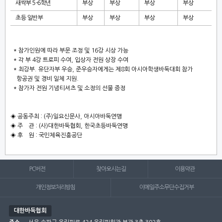
새싹부
5-6
학년
부상
부상
부상
부상
초등 일반부
부상
부상
부상
부상
*
참가인원에 따라 부문 조정 및
16
강 시상 가능
*
각 부
4
강 트로피 수여
,
입상자 전원 상장 수여
*
최강부
.
유단자부 우승
,
준우승자에게는 제
8
회 아시아학생바둑대회 참가
항공권 및 경비 일체 지원
.
*
참가자 전원 기념티셔츠 및 소정의 선물 증정
◈
공동주최
: (
주
)
일요신문사
,
아시아바둑연맹
◈
주 관
: (
사
)
대한바둑협회
,
한국초등바둑연맹
◈
후 원
:
국민체육진흥공단
PC버전
찾아오시는길
이용약관
개인정보처리방침
이메일주소무단수집거부
대한바둑협회