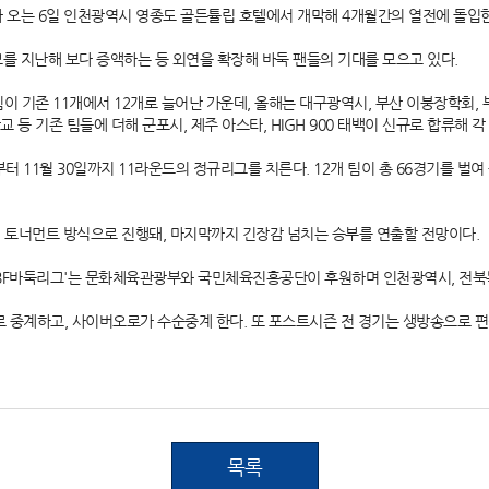
'가 오는 6일 인천광역시 영종도 골든튤립 호텔에서 개막해 4개월간의 열전에 돌입
모를 지난해 보다 증액하는 등 외연을 확장해 바둑 팬들의 기대를 모으고 있다.
이 기존 11개에서 12개로 늘어난 가운데, 올해는 대구광역시, 부산 이붕장학회, 부
 등 기존 팀들에 더해 군포시, 제주 아스타, HIGH 900 태백이 신규로 합류해 
터 11월 30일까지 11라운드의 정규리그를 치른다. 12개 팀이 총 66경기를 벌여 
 토너먼트 방식으로 진행돼, 마지막까지 긴장감 넘치는 승부를 연출할 전망이다.
 KBF바둑리그'는 문화체육관광부와 국민체육진흥공단이 후원하며 인천광역시, 전북
 중계하고, 사이버오로가 수순중계 한다. 또 포스트시즌 전 경기는 생방송으로 
목록