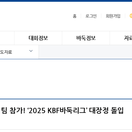
홈
로그인
회원가입
식
대회정보
바둑정보
자
도자료
개 팀 참가! ‘2025 KBF바둑리그’ 대장정 돌입