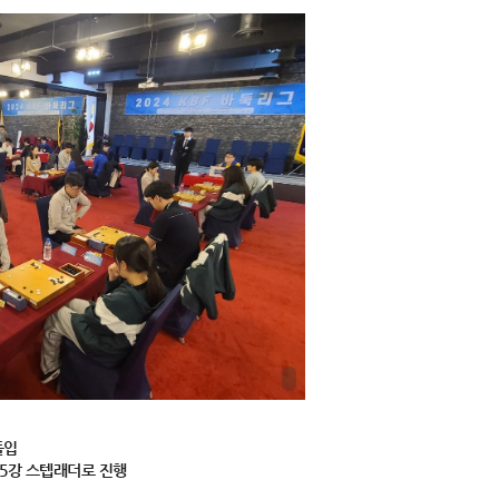
돌입
 5강 스텝래더로 진행